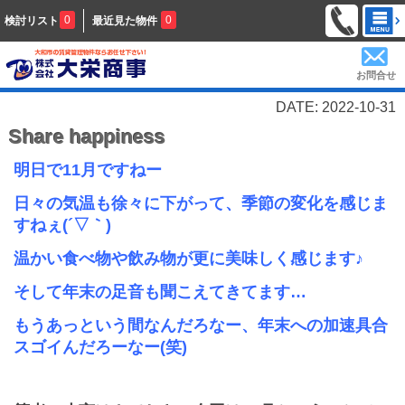
0
0
検討リスト
最近見た物件
お問合せ
DATE: 2022-10-31
Share happiness
明日で11
月ですねー
日々の気温も徐々に下がって、季節の変化を感じま
すねぇ
(
´▽｀
)
温かい食べ物や飲み物が更に美味しく感じます♪
そして年末の足音も聞こえてきてます…
もうあっという間なんだろなー、年末への加速具合
スゴイんだろーなー(笑)