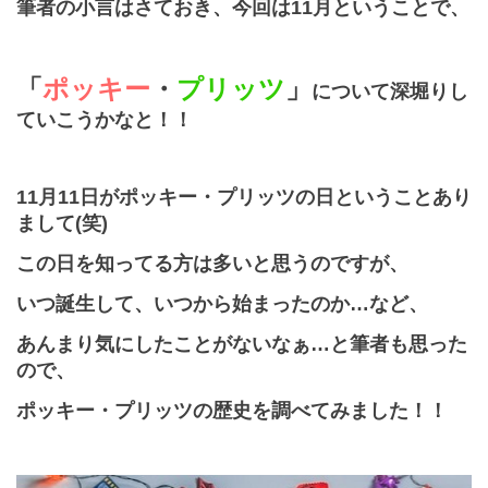
筆者の小言はさておき、
今回は
11
月ということで、
「
ポッキー
・
プリッツ
」
について深堀りし
ていこうかなと！！
11
月
11
日がポッキー・プリッツの日ということあり
まして
(笑)
この日を知ってる方は
多いと思うのですが、
いつ誕生して、いつから始まったのか…など、
あんまり気にしたことがないなぁ…と
筆者も思った
ので、
ポッキー・プリッツの歴史を調べてみました！！