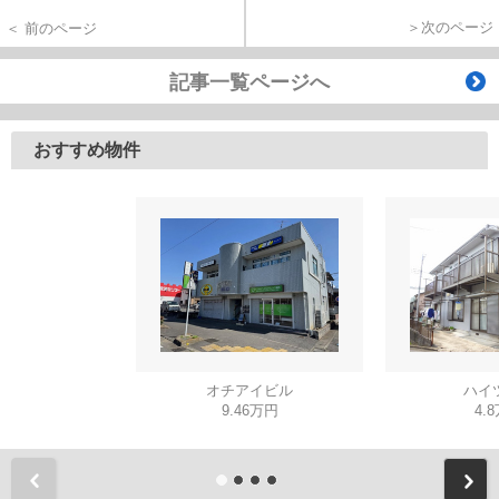
＞次のページ
＜ 前のページ
記事一覧ページへ
おすすめ物件
オチアイビル
ハイ
9.46万円
4.