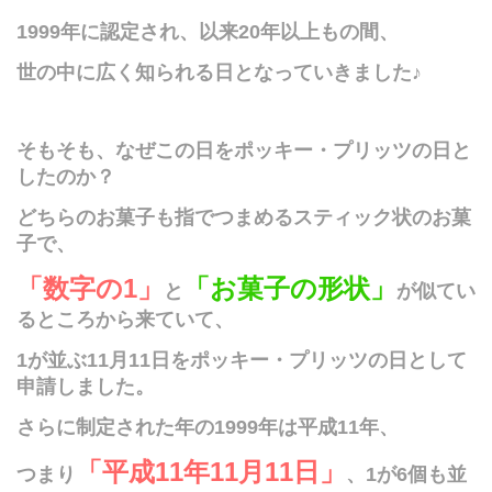
1999
年に認定され、
以来
20
年以上もの間、
世の中に広く知られる日となっていきました♪
そもそも、なぜこの日をポッキー・プリッツの日と
したのか？
どちらのお菓子も指でつまめるスティック状のお菓
子で、
「数字の
1
」
「お菓子の形状」
と
が似てい
るところから来ていて、
1
が並ぶ
11
月
11
日をポッキー・プリッツの日として
申請しました。
さらに制定された年の
1999
年は平成
11
年、
「平成
11
年
11
月
11
日」
つまり
、
1
が
6
個も並