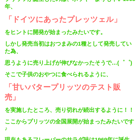
年、
「ドイツにあったプレッツェル」
をヒントに
開発が始まったみたいです。
しかし発売当初はおつまみの
1
種として発売してい
た為、
思うように売り上げが伸びなかったそうで…
(
゜゜
)
そこで子供のおやつに食べられるように、
「甘いバタープリッツのテスト販
売」
を実施したところ、
売り切れが続出するように！！
ここからプリッツの全国展開が始まったみたいです
♪
現在もあるフレーバーのサラダ味は
1969
年に誕生