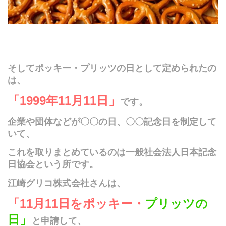
そしてポッキー・プリッツの日として定められたの
は、
「
1999
年
11
月
11
日」
です。
企業や団体などが〇〇の日、〇〇記念日を制定して
いて、
これを取りまとめているのは一般社会法人日本記念
日協会という所です。
江崎グリコ株式会社さんは、
「
11
月
11
日をポッキー・
プリッツ
の
日
」
と申請して、