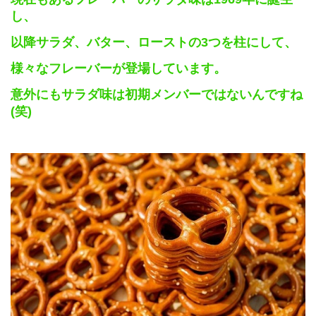
し、
以降サラダ、バター、ローストの
3
つを柱にして、
様々なフレーバーが登場しています。
意外にもサラダ味は初期メンバーではないんですね
(
笑
)