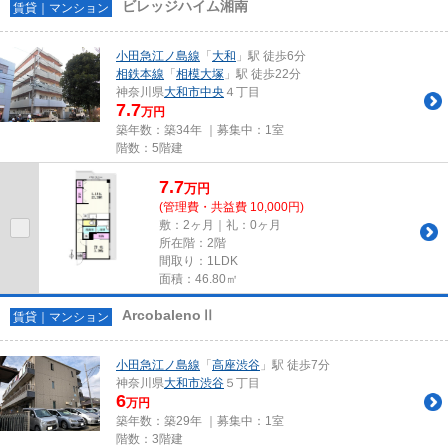
ビレッジハイム湘南
賃貸｜マンション
小田急江ノ島線
「
大和
」駅 徒歩6分
相鉄本線
「
相模大塚
」駅 徒歩22分
神奈川県
大和市
中央
４丁目
7.7
万円
築年数：築34年 ｜募集中：
1室
階数：5階建
7.7
万
円
(管理費・共益費 10,000円)
敷：2ヶ月｜礼：0ヶ月
所在階：2階
間取り：1LDK
面積：46.80㎡
ArcobalenoⅡ
賃貸｜マンション
小田急江ノ島線
「
高座渋谷
」駅 徒歩7分
神奈川県
大和市
渋谷
５丁目
6
万円
築年数：築29年 ｜募集中：
1室
階数：3階建