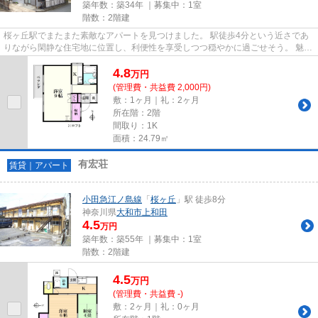
築年数：築34年 ｜募集中：
1室
階数：2階建
桜ヶ丘駅でまたまた素敵なアパートを見つけました。 駅徒歩4分という近さであ
りながら閑静な住宅地に位置し、利便性を享受しつつ穏やかに過ごせそう。 魅力
は1Kとしてはゆったりサイズ...
4.8
万
円
(管理費・共益費 2,000円)
敷：1ヶ月｜礼：2ヶ月
所在階：2階
間取り：1K
面積：24.79㎡
有宏荘
賃貸｜アパート
小田急江ノ島線
「
桜ヶ丘
」駅 徒歩8分
神奈川県
大和市
上和田
4.5
万円
築年数：築55年 ｜募集中：
1室
階数：2階建
4.5
万
円
(管理費・共益費 -)
敷：2ヶ月｜礼：0ヶ月