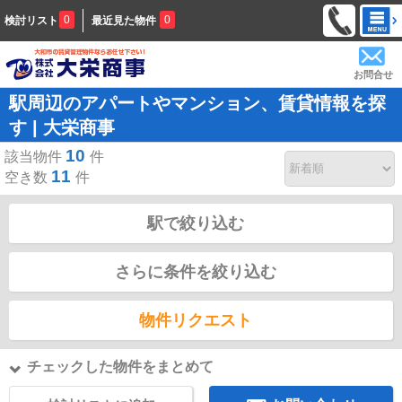
0
0
検討リスト
最近見た物件
お問合せ
駅周辺のアパートやマンション、賃貸情報を探
す | 大栄商事
10
該当物件
件
11
空き数
件
駅で絞り込む
さらに条件を絞り込む
物件リクエスト
チェックした物件をまとめて