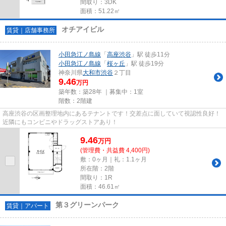
間取り：3DK
面積：51.22㎡
オチアイビル
賃貸｜店舗事務所
小田急江ノ島線
「
高座渋谷
」駅 徒歩11分
小田急江ノ島線
「
桜ヶ丘
」駅 徒歩19分
神奈川県
大和市
渋谷
２丁目
9.46
万円
築年数：築28年 ｜募集中：
1室
階数：2階建
高座渋谷の区画整理地内にあるテナントです！交差点に面していて視認性良好！
近隣にもコンビニやドラッグストアあり！
9.46
万
円
(管理費・共益費 4,400円)
敷：0ヶ月｜礼：1.1ヶ月
所在階：2階
間取り：1R
面積：46.61㎡
第３グリーンパーク
賃貸｜アパート