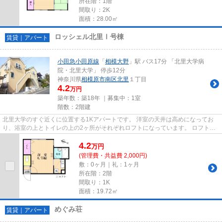
所在階：1階
間取り：2K
面積：28.00㎡
ロッシェル北里Ⅰ号棟
賃貸｜アパート
小田急小田原線
「
相模大野
」駅 バス17分 「北里大学病
院・北里大学」 停歩12分
神奈川県
相模原市南区
北里
１丁目
4.2
万円
築年数：築18年 ｜募集中：
1室
階数：2階建
北里大学のすぐ近くに位置する1Kアパートです。 洋室の天井は高めになってお
り、浴室の上とトイレの上の2ヶ所がそれぞれロフトになっています。 ロフトの
活用法はいろいろありますが、...
4.2
万
円
(管理費・共益費 2,000円)
敷：0ヶ月｜礼：1ヶ月
所在階：2階
間取り：1K
面積：19.72㎡
めぐみ荘
賃貸｜アパート