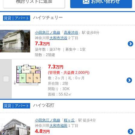
検討リストに追加
お問い合わせ
ハイツチェリー
賃貸｜アパート
小田急江ノ島線
「
高座渋谷
」駅 徒歩8分
神奈川県
大和市
渋谷
２丁目
7.3
万円
築年数：築37年 ｜募集中：
1室
階数：2階建
7.3
万
円
(管理費・共益費 2,000円)
敷：2ヶ月｜礼：0ヶ月
所在階：2階
間取り：3DK
面積：55.62㎡
ハイツ石打
賃貸｜アパート
小田急江ノ島線
「
桜ヶ丘
」駅 徒歩4分
神奈川県
大和市
福田
１丁目
4.8
万円