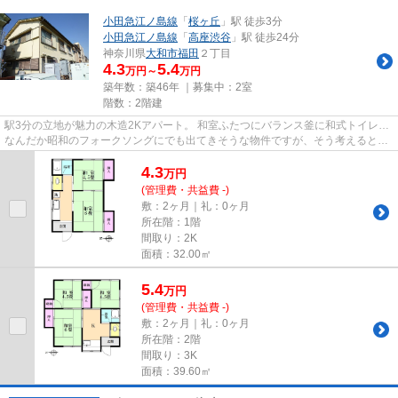
小田急江ノ島線
「
桜ヶ丘
」駅 徒歩3分
小田急江ノ島線
「
高座渋谷
」駅 徒歩24分
神奈川県
大和市
福田
２丁目
4.3
5.4
万円～
万円
築年数：築46年 ｜募集中：
2室
階数：2階建
駅3分の立地が魅力の木造2Kアパート。 和室ふたつにバランス釜に和式トイレ…
なんだか昭和のフォークソングにでも出てきそうな物件ですが、そう考えると味
があるようにも感じますね。 ...
4.3
万
円
(管理費・共益費 -)
敷：2ヶ月｜礼：0ヶ月
所在階：1階
間取り：2K
面積：32.00㎡
5.4
万
円
(管理費・共益費 -)
敷：2ヶ月｜礼：0ヶ月
所在階：2階
間取り：3K
面積：39.60㎡