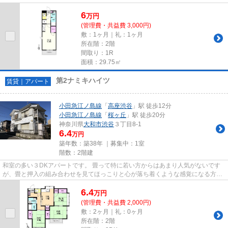
6
万
円
(管理費・共益費 3,000円)
敷：1ヶ月｜礼：1ヶ月
所在階：2階
間取り：1R
面積：29.75㎡
第2ナミキハイツ
賃貸｜アパート
小田急江ノ島線
「
高座渋谷
」駅 徒歩12分
小田急江ノ島線
「
桜ヶ丘
」駅 徒歩20分
神奈川県
大和市
渋谷
３丁目8-1
6.4
万円
築年数：築38年 ｜募集中：
1室
階数：2階建
和室の多い３DKアパートです。 畳って特に若い方からはあまり人気がないです
が、畳と押入の組み合わせを見てほっこりと心が落ち着くような感覚になる方は
多いんじゃないでしょうか。 ...
6.4
万
円
(管理費・共益費 2,000円)
敷：2ヶ月｜礼：0ヶ月
所在階：2階