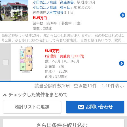
小田急江ノ島線
「
高座渋谷
」駅 徒歩13分
小田急江ノ島線
「
桜ヶ丘
」駅 徒歩20分
神奈川県
大和市
渋谷
３丁目
6.6
万円
築年数：築34年 ｜募集中：
1室
階数：2階建
高座渋谷駅より徒歩13分。 駅からは少し距離がありますが、窓の外には札の辻1
号公園。少し歩けば桜の名所として有名な引地川。 自然と触れあいつつ、駅周辺
の商業施設群の利便性も享受...
6.6
万
円
(管理費・共益費 1,000円)
敷：2ヶ月｜礼：0ヶ月
所在階：2階
間取り：2LDK
面積：57.00㎡
該当公開件数
10
件 空き数
11
件
1-10
件表示
チェックした物件をまとめて
検討リストに追加
お問い合わせ
さらに条件を絞り込む