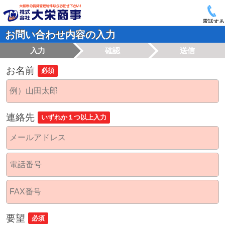
電話する
お問い合わせ内容の入力
入力
確認
送信
お名前
必須
連絡先
いずれか１つ以上入力
要望
必須