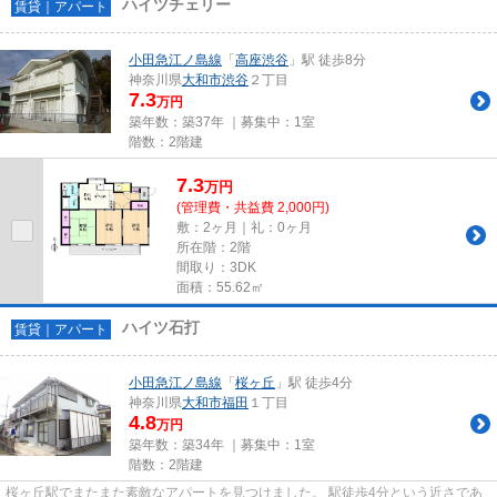
ハイツチェリー
賃貸｜アパート
小田急江ノ島線
「
高座渋谷
」駅 徒歩8分
神奈川県
大和市
渋谷
２丁目
7.3
万円
築年数：築37年 ｜募集中：
1室
階数：2階建
7.3
万
円
(管理費・共益費 2,000円)
敷：2ヶ月｜礼：0ヶ月
所在階：2階
間取り：3DK
面積：55.62㎡
ハイツ石打
賃貸｜アパート
小田急江ノ島線
「
桜ヶ丘
」駅 徒歩4分
神奈川県
大和市
福田
１丁目
4.8
万円
築年数：築34年 ｜募集中：
1室
階数：2階建
桜ヶ丘駅でまたまた素敵なアパートを見つけました。 駅徒歩4分という近さであ