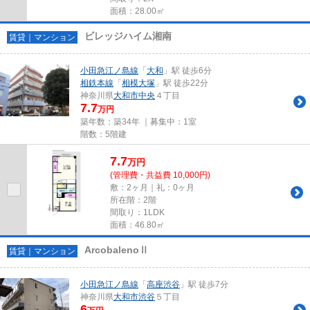
面積：28.00㎡
ビレッジハイム湘南
賃貸｜マンション
小田急江ノ島線
「
大和
」駅 徒歩6分
相鉄本線
「
相模大塚
」駅 徒歩22分
神奈川県
大和市
中央
４丁目
7.7
万円
築年数：築34年 ｜募集中：
1室
階数：5階建
7.7
万
円
(管理費・共益費 10,000円)
敷：2ヶ月｜礼：0ヶ月
所在階：2階
間取り：1LDK
面積：46.80㎡
ArcobalenoⅡ
賃貸｜マンション
小田急江ノ島線
「
高座渋谷
」駅 徒歩7分
神奈川県
大和市
渋谷
５丁目
6