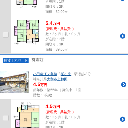
所在階：1階
間取り：2K
面積：32.00㎡
5.4
万
円
(管理費・共益費 -)
敷：2ヶ月｜礼：0ヶ月
所在階：2階
間取り：3K
面積：39.60㎡
有宏荘
賃貸｜アパート
小田急江ノ島線
「
桜ヶ丘
」駅 徒歩8分
神奈川県
大和市
上和田
4.5
万円
築年数：築55年 ｜募集中：
1室
階数：2階建
4.5
万
円
(管理費・共益費 -)
敷：2ヶ月｜礼：0ヶ月
所在階：1階
間取り：2K