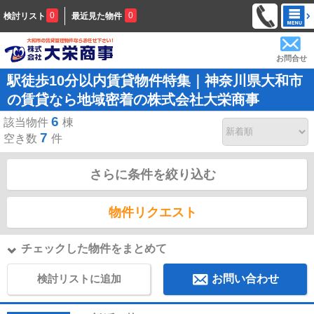
0
0
検討リスト
最近見た物件
お問合せ
駅徒歩10分以内賃貸物件特集｜神奈川県大和市
の賃貸なら地域密着の株式会社大栄商事
6
該当物件
棟
7
空き数
件
さらに条件を絞り込む
物件リクエスト
チェックした物件をまとめて
検討リストに追加
お問い合わせ