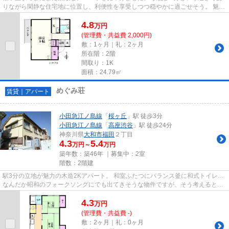
りながら閑静な住宅地に位置し、利便性を享受しつつ穏やかに過ごせそう。 魅力
は1Kとしてはゆったりサイズ...
4.8
万
円
(管理費・共益費 2,000円)
敷：1ヶ月｜礼：2ヶ月
所在階：2階
間取り：1K
面積：24.79㎡
めぐみ荘
賃貸｜アパート
小田急江ノ島線
「
桜ヶ丘
」駅 徒歩3分
小田急江ノ島線
「
高座渋谷
」駅 徒歩24分
神奈川県
大和市
福田
２丁目
4.3
5.4
万円～
万円
築年数：築46年 ｜募集中：
2室
階数：2階建
駅3分の立地が魅力の木造2Kアパート。 和室ふたつにバランス釜に和式トイレ…
なんだか昭和のフォークソングにでも出てきそうな物件ですが、そう考えると味
があるようにも感じますね。 ...
4.3
万
円
(管理費・共益費 -)
敷：2ヶ月｜礼：0ヶ月