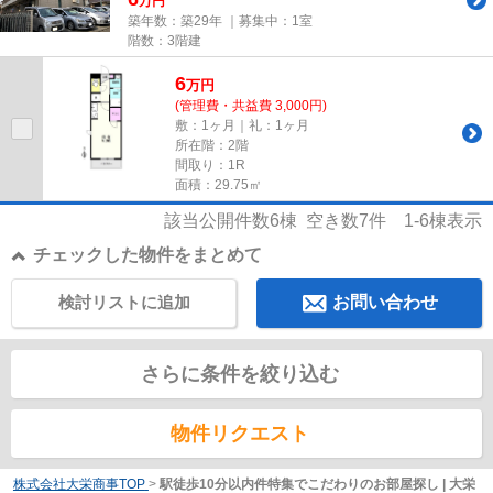
万円
築年数：築29年 ｜募集中：
1室
階数：3階建
6
万
円
(管理費・共益費 3,000円)
敷：1ヶ月｜礼：1ヶ月
所在階：2階
間取り：1R
面積：29.75㎡
該当公開件数
6
棟 空き数
7
件
1-6
棟表示
チェックした物件をまとめて
検討リストに追加
お問い合わせ
さらに条件を絞り込む
物件リクエスト
株式会社大栄商事TOP
>
駅徒歩10分以内件特集でこだわりのお部屋探し | 大栄