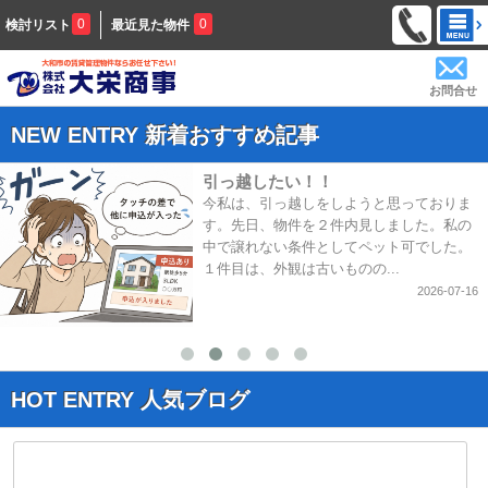
0
0
検討リスト
最近見た物件
お問合せ
NEW ENTRY 新着おすすめ記事
引っ越したい！！
今私は、引っ越しをしようと思っておりま
す。先日、物件を２件内見しました。私の
中で譲れない条件としてペット可でした。
１件目は、外観は古いものの...
2026-07-16
HOT ENTRY 人気ブログ