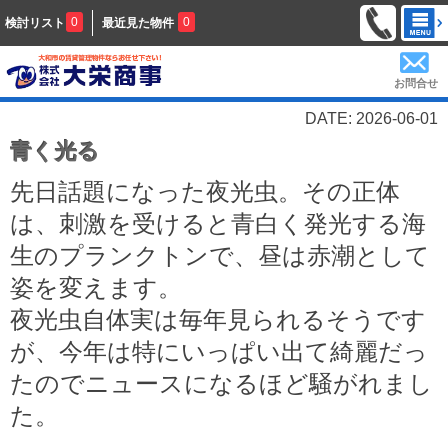
0
0
検討リスト
最近見た物件
お問合せ
DATE: 2026-06-01
青く光る
先日話題になった夜光虫。その正体
は、刺激を受けると青白く発光する海
生のプランクトンで、昼は赤潮として
姿を変えます。
夜光虫自体実は毎年見られるそうです
が、今年は特にいっぱい出て綺麗だっ
たのでニュースになるほど騒がれまし
た。