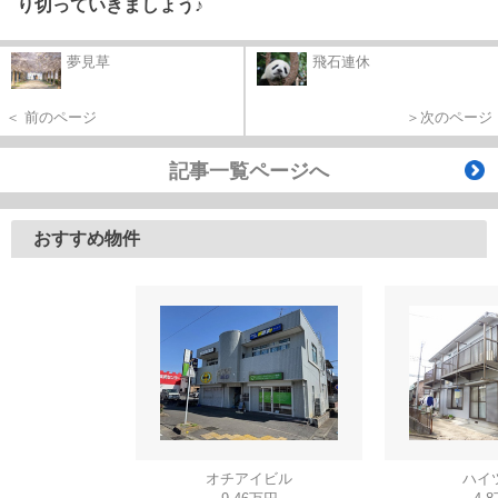
り切っていきましょう♪
夢見草
飛石連休
＜ 前のページ
＞次のページ
記事一覧ページへ
おすすめ物件
オチアイビル
ハイ