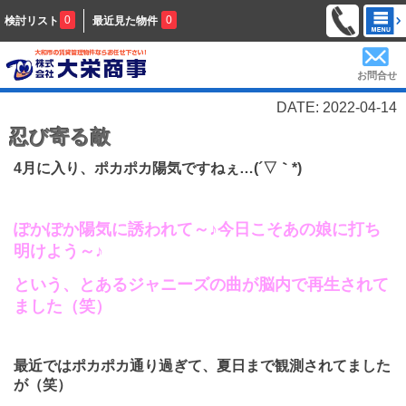
0
0
検討リスト
最近見た物件
お問合せ
DATE: 2022-04-14
忍び寄る敵
4
月に入り、ポカポカ陽気ですねぇ…
(
´▽｀
*)
ぽかぽか陽気に誘われて～♪今日こそあの娘に打ち
明けよう～♪
という、とあるジャニーズの曲が脳内で再生されて
ました（笑）
最近ではポカポカ通り過ぎて、夏日まで観測されてました
が（笑）