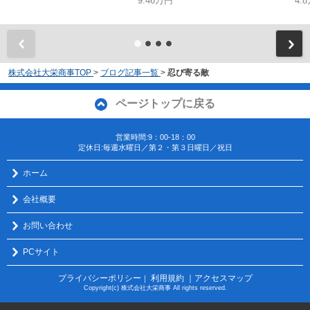
9.46万円
4.
株式会社大栄商事TOP
>
ブログ記事一覧
>
忍び寄る敵
ページトップに戻る
営業時間:9：00-18：00
定休日:毎週水曜日／第２・第３日曜日／祝日
ホーム
会社概要
お問い合わせ
PCサイト
プライバシーポリシー
利用規約
｜アクセスマップ
｜
Copyright(c) 株式会社大栄商事 All rights reserved.