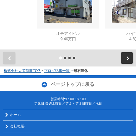
オチアイビル
ハイ
9.46万円
4.
株式会社大栄商事TOP
>
ブログ記事一覧
>
飛石連休
ページトップに戻る
営業時間:9：00-18：00
定休日:毎週水曜日／第２・第３日曜日／祝日
ホーム
会社概要