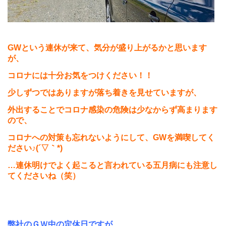
GW
という連休が来て、気分が盛り上がるかと思います
が、
コロナには十分お気をつけください！！
少しずつではありますが落ち着きを見せていますが、
外出することでコロナ感染の危険は少なからず高まります
ので、
コロナへの対策も忘れないようにして、
GW
を満喫してく
ださい♪
(
´▽｀
*)
…連休明けでよく起こると言われている五月病にも
注意し
てくださいね（笑）
弊社のＧＷ中の定休日ですが、