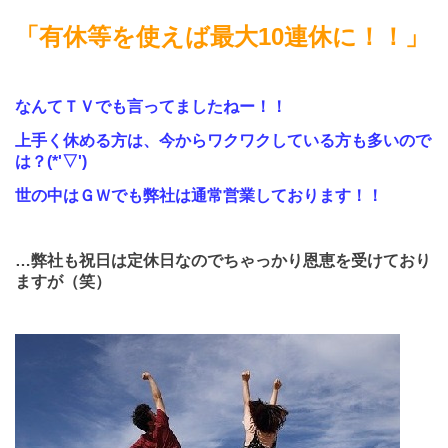
「有休等を使えば最大
10
連休に！！」
なんてＴＶでも言ってましたねー！！
上手く休める方は、今からワクワクしている方も多いので
は？
(*'▽')
世の中はＧＷでも弊社は通常営業しております！！
…弊社も祝日は定休日なのでちゃっかり恩恵を受けており
ますが（笑）