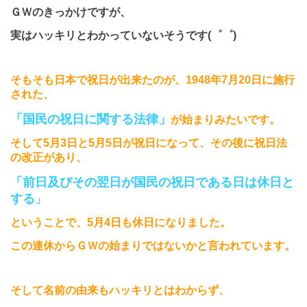
ＧＷのきっかけですが、
実はハッキリとわかっていないそうです
(
゜゜
)
そもそも日本で祝日が出来たのが、
1948
年
7
月
20
日に施行
された、
「国民の祝日に関する法律」
が始まりみたいです。
そして
5
月
3
日と
5
月
5
日が祝日になって、
その後に祝日法
の改正があり、
「前日及びその翌日が国民の祝日である日は休日と
する
」
ということで、5
月
4
日も休日になりました。
この連休からＧＷの始まりではないかと言われています。
そして名前の由来もハッキリとはわからず、