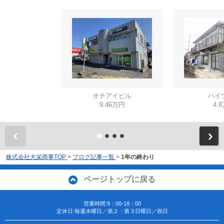
オチアイビル
ハイ
9.46万円
4.
株式会社大栄商事TOP
>
ブログ記事一覧
>
1年の終わり
ページトップに戻る
営業時間:9：00-18：00
定休日:毎週水曜日／第２・第３日曜日／祝日