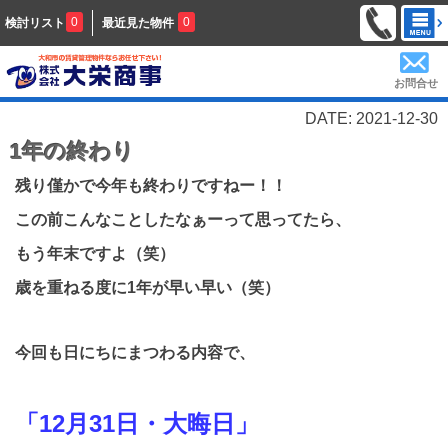
0
0
検討リスト
最近見た物件
お問合せ
DATE: 2021-12-30
1年の終わり
残り僅かで今年も終わりですねー！！
この前こんなことしたなぁーって思ってたら、
もう年末ですよ（笑）
歳を重ねる度に1年が早い早い（笑）
今回も日にちにまつわる内容で、
「
12
月
31
日・大晦日」