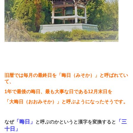
旧暦では毎月の最終日を「晦日（みそか）」と呼ばれてい
て、
1
年で最後の晦日、最も大事な日である
12
月末日を
「大晦日（おおみそか）」と呼ぶようになったそうです。
「晦日」
「三
なぜ
と呼ぶのかというと漢字を変換すると
十日」