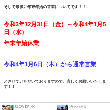
そして最後に年末年始の営業についてです！！
令和
3
年
12
月
31
日（金）～令和
4
年
1
月
5
日（水）
年末年始休業
令和
4
年
1
月
6
日（木）から通常営業
とさせていただいておりますので、
宜しくお願いいたしま
す！！
SLOW DRINK
1年の終わり