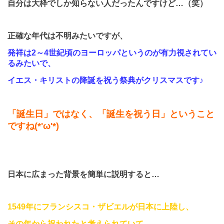
自分は大枠でしか知らない人だったんですけど…（笑）
正確な年代は不明みたいですが、
発祥は
2
～
4
世紀頃のヨーロッパ
というのが有力視されてい
るみたいで、
イエス・キリストの降誕を祝う祭典がクリスマスです♪
「誕生日」
ではなく、
「誕生を祝う日」
ということ
ですね(*'ω'*)
日本に広まった背景を簡単に説明すると…
1549
年にフランシスコ・ザビエルが日本に上陸し、
その年から祝われたと考えられていて、