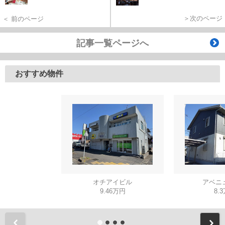
＞次のページ
＜ 前のページ
記事一覧ページへ
おすすめ物件
オチアイビル
アベニ
9.46万円
8.