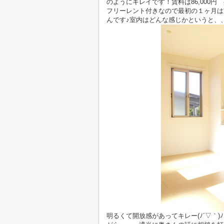
のようにキレイです！賃料は86,000円
フリーレント付きなので最初の１ヶ月は家
んです♪室内はどんな感じかというと、
明るくて開放感があってキレー(ﾉ´▽｀