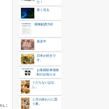
た！
青く光る
保険勧誘方針
迷走中
日本が好きで
す。
お客様駐車場移
転のお知らせ
くだらないはな
し。
１月の終わりに思
う事。
観もこ