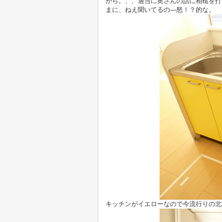
がら。、、適当に奥さんの話に相槌を打
まに、ねえ聞いてるの―怒！？的な。
キッチンがイエローなので今流行りの北