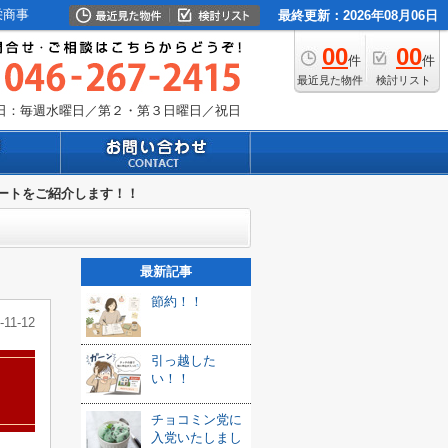
栄商事
最終更新：2026年08月06日
00
00
件
件
最近見た物件
検討リスト
日：毎週水曜日／第２・第３日曜日／祝日
ートをご紹介します！！
最新記事
節約！！
-11-12
引っ越した
い！！
チョコミン党に
入党いたしまし