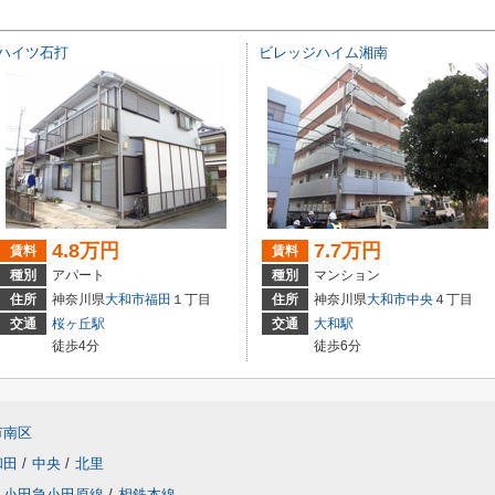
ハイツ石打
ビレッジハイム湘南
4.8万円
7.7万円
賃料
賃料
種別
アパート
種別
マンション
住所
神奈川県
大和市
福田
１丁目
住所
神奈川県
大和市
中央
４丁目
交通
桜ヶ丘駅
交通
大和駅
徒歩4分
徒歩6分
市南区
和田
/
中央
/
北里
小田急小田原線
/
相鉄本線