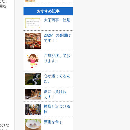
また、
屋な
おすすめ記事
大栄商事・社是
2026年の幕開け
です！！
ご無沙汰してお
ります。
心が迷ってるん
だ。
夏に…負けね
ぇ！！
神様と近づける
日
芸術を食す
つけな