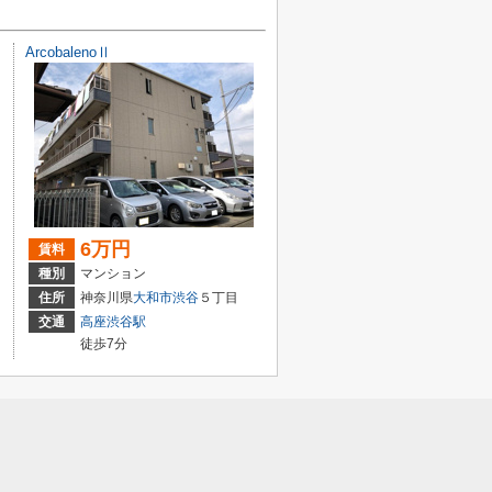
ArcobalenoⅡ
6万円
賃料
種別
マンション
住所
神奈川県
大和市
渋谷
５丁目
交通
高座渋谷駅
徒歩7分