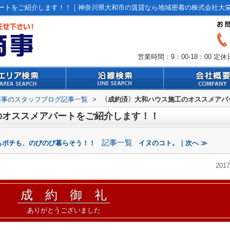
ートをご紹介します！！｜神奈川県大和市の賃貸なら地域密着の株式会社大
営業時間：9：00-18：00
定休
商事のスタッフブログ記事一覧
>
〈成約済〉大和ハウス施工のオススメアパ
のオススメアパートをご紹介します！！
記事一覧
もポチも、のびのび暮らそう！！
イヌのコト。｜次へ ≫
2017
成 約 御 礼
ありがとうございました