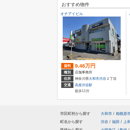
おすすめ物件
オチアイビル
9.46万円
賃料
種別
店舗事務所
住所
神奈川県
大和市
渋谷
２丁目
交通
高座渋谷駅
徒歩11分
市区町村から探す
大和市
/
相模原
町名から探す
渋谷
/
福田
/
上
路線から探す
小田急江ノ島線
/