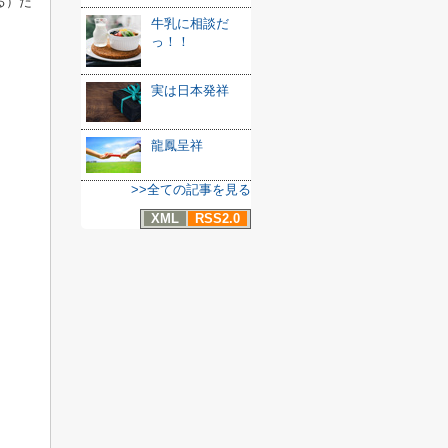
る）た
牛乳に相談だ
っ！！
実は日本発祥
龍鳳呈祥
>>全ての記事を見る
XML
RSS2.0