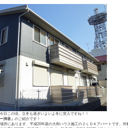
今日この頃。立冬も過ぎ
いよいよ
冬に突入ですね！！
ー渋谷」
のご紹介です！
の場所にあります、平成20年築の大和ハウス施工の２ＬＤＫアパートです。外