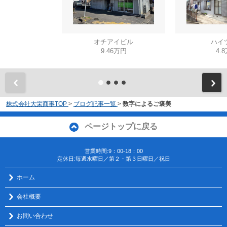
オチアイビル
ハイ
9.46万円
4.
株式会社大栄商事TOP
>
ブログ記事一覧
>
数字によるご褒美
ページトップに戻る
営業時間:9：00-18：00
定休日:毎週水曜日／第２・第３日曜日／祝日
ホーム
会社概要
お問い合わせ