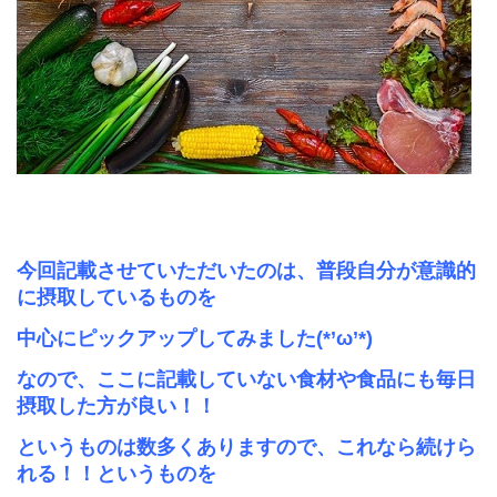
今回記載させていただいたのは、
普段自分が意識的
に摂取しているものを
中心にピックアップしてみました
(*’
ω
’*)
なので、ここに記載していない食材や食品にも毎日
摂取した方が良い！！
というものは数多くありますので、これなら続けら
れる！！というものを