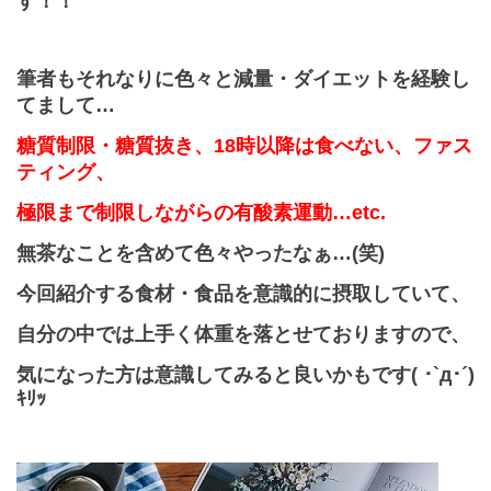
す！！
筆者もそれなりに色々と減量・ダイエットを経験し
てまして…
糖質制限・糖質抜き、
18
時以降は食べない、
ファス
ティング、
極限まで制限しながらの有酸素運動…etc.
無茶なことを含めて色々やったなぁ…
(
笑
)
今回紹介する食材・食品を意識的に摂取していて、
自分の中では上手く体重を落とせておりますので、
気になった方は意識してみると良いかもです( ･`д･´)
ｷﾘｯ