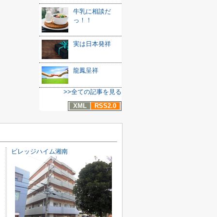
牛乳に相談だ
っ！！
実は日本発祥
龍鳳呈祥
>>全ての記事を見る
XML
RSS2.0
ビレッジハイム湘南