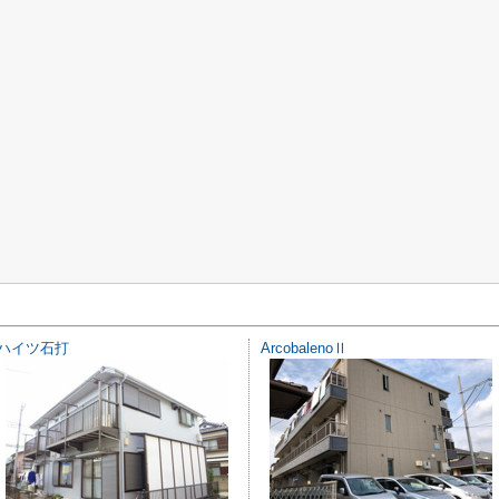
ハイツ石打
ArcobalenoⅡ