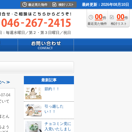
最終更新：2026年08月10日
00
00
件
件
最近見た物件
検討リスト
日：毎週水曜日／第２・第３日曜日／祝日
最新記事
へ ≫
節約！！
-07-04
ていて
引っ越した
い！！
ほとん
チョコミン党に
るよう
入党いたしまし