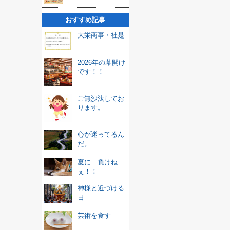
おすすめ記事
大栄商事・社是
2026年の幕開け
です！！
ご無沙汰してお
ります。
心が迷ってるん
だ。
夏に…負けね
ぇ！！
神様と近づける
日
芸術を食す