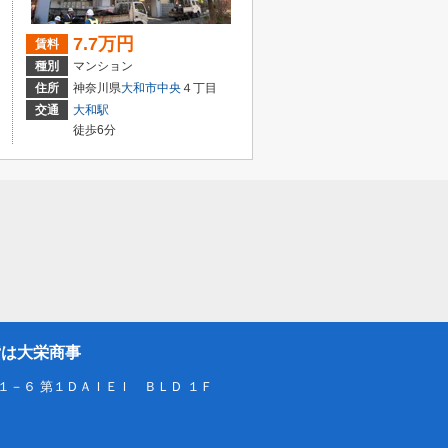
7.7万円
賃料
種別
マンション
住所
神奈川県
大和市
中央
４丁目
交通
大和駅
徒歩6分
貸は大栄商事
１－６ 第１ＤＡＩＥＩ ＢＬＤ １Ｆ