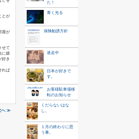
などを
た！
青く光る
ことが
保険勧誘方針
部屋が
させて
迷走中
当に嬉
が好き
ければ
日本が好きで
す。
お客様駐車場移
転のお知らせ
くだらないはな
へ ≫
し。
１月の終わりに思
う事。