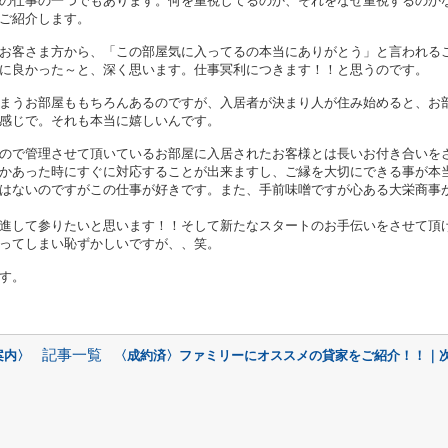
の仕事の一つでもあります。何を重視してるのか、それをなぜ重視するのか
ご紹介します。
お客さま方から、「この部屋気に入ってるの本当にありがとう」と言われる
に良かった～と、深く思います。仕事冥利につきます！！と思うのです。
まうお部屋ももちろんあるのですが、入居者が決まり人が住み始めると、お
感じで。それも本当に嬉しいんです。
ので管理させて頂いているお部屋に入居されたお客様とは長いお付き合いを
かあった時にすぐに対応することが出来ますし、ご縁を大切にできる事が本
はないのですがこの仕事が好きです。また、手前味噌ですが心ある大栄商事
進して参りたいと思います！！そして新たなスタートのお手伝いをさせて頂
ってしまい恥ずかしいですが、、笑。
す。
記事一覧
案内〉
〈成約済〉ファミリーにオススメの貸家をご紹介！！｜次