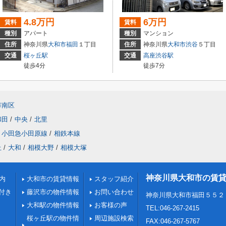
4.8万円
6万円
賃料
賃料
種別
アパート
種別
マンション
住所
神奈川県
大和市
福田
１丁目
住所
神奈川県
大和市
渋谷
５丁目
交通
桜ヶ丘駅
交通
高座渋谷駅
徒歩4分
徒歩7分
市南区
和田
/
中央
/
北里
小田急小田原線
/
相鉄本線
丘
/
大和
/
相模大野
/
相模大塚
神奈川県大和市の賃
内
大和市の賃貸情報
スタッフ紹介
付き
藤沢市の物件情報
お問い合わせ
神奈川県大和市福田５５２
大和駅の物件情報
お客様の声
TEL:046-267-2415
桜ヶ丘駅の物件情
周辺施設検索
FAX:046-267-5767