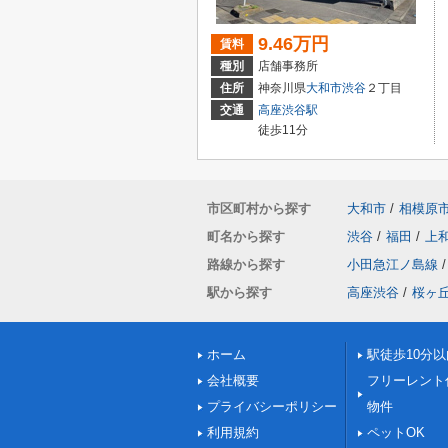
9.46万円
賃料
種別
店舗事務所
住所
神奈川県
大和市
渋谷
２丁目
交通
高座渋谷駅
徒歩11分
市区町村から探す
大和市
/
相模原
町名から探す
渋谷
/
福田
/
上
路線から探す
小田急江ノ島線
/
駅から探す
高座渋谷
/
桜ヶ
ホーム
駅徒歩10分以
会社概要
フリーレント
プライバシーポリシー
物件
利用規約
ペットOK