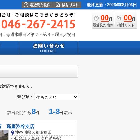
最終更新：2026年08月06日
00
00
件
件
最近見た物件
検討リスト
日：毎週水曜日／第２・第３日曜日／祝日
は対応できません。
並び順：
8
1-8
該当公開件数
件
件表示
行 高座渋谷支店
神奈川県大和市福田
小田急江ノ島線 高座渋谷駅