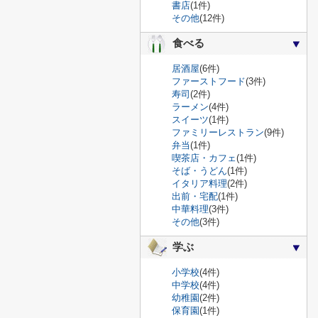
書店
(1件)
その他
(12件)
食べる
居酒屋
(6件)
ファーストフード
(3件)
寿司
(2件)
ラーメン
(4件)
スイーツ
(1件)
ファミリーレストラン
(9件)
弁当
(1件)
喫茶店・カフェ
(1件)
そば・うどん
(1件)
イタリア料理
(2件)
出前・宅配
(1件)
中華料理
(3件)
その他
(3件)
学ぶ
小学校
(4件)
中学校
(4件)
幼稚園
(2件)
保育園
(1件)