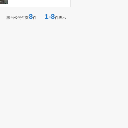
8
1-8
該当公開件数
件
件表示