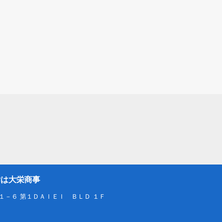
貸は大栄商事
１－６ 第１ＤＡＩＥＩ ＢＬＤ １Ｆ