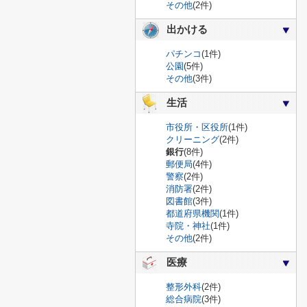
その他
(2件)
出かける
パチンコ
(1件)
公園
(5件)
その他
(3件)
生活
市役所・区役所
(1件)
クリーニング
(2件)
銀行
(8件)
郵便局
(4件)
警察
(2件)
消防署
(2件)
図書館
(3件)
都道府県機関
(1件)
寺院・神社
(1件)
その他
(2件)
医療
整形外科
(2件)
総合病院
(3件)