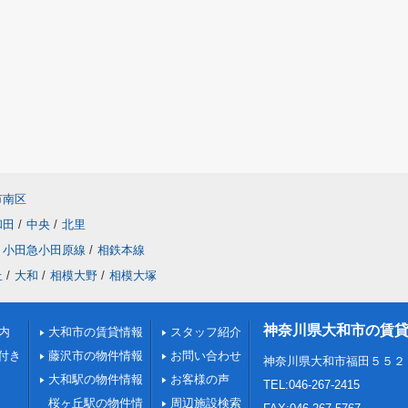
市南区
和田
/
中央
/
北里
小田急小田原線
/
相鉄本線
丘
/
大和
/
相模大野
/
相模大塚
神奈川県大和市の賃
内
大和市の賃貸情報
スタッフ紹介
付き
藤沢市の物件情報
お問い合わせ
神奈川県大和市福田５５２
大和駅の物件情報
お客様の声
TEL:046-267-2415
桜ヶ丘駅の物件情
周辺施設検索