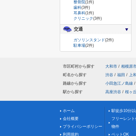
整骨院
(1件)
歯科
(3件)
耳鼻科
(1件)
クリニック
(3件)
交通
ガソリンスタンド
(2件)
駐車場
(2件)
市区町村から探す
大和市
/
相模原
町名から探す
渋谷
/
福田
/
上
路線から探す
小田急江ノ島線
/
駅から探す
高座渋谷
/
桜ヶ
ホーム
駅徒歩10分以
会社概要
フリーレント
プライバシーポリシー
物件
利用規約
ペットOK