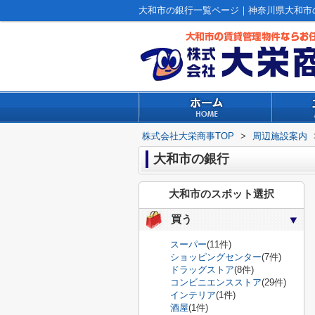
大和市の銀行一覧ページ｜神奈川県大和市
株式会社大栄商事TOP
>
周辺施設案内
大和市の銀行
大和市のスポット選択
買う
スーパー
(11件)
ショッピングセンター
(7件)
ドラッグストア
(8件)
コンビニエンスストア
(29件)
インテリア
(1件)
酒屋
(1件)