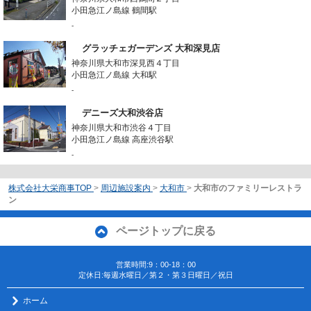
小田急江ノ島線 鶴間駅
-
グラッチェガーデンズ 大和深見店
神奈川県大和市深見西４丁目
小田急江ノ島線 大和駅
-
デニーズ大和渋谷店
神奈川県大和市渋谷４丁目
小田急江ノ島線 高座渋谷駅
-
株式会社大栄商事TOP
>
周辺施設案内
>
大和市
>
大和市のファミリーレストラ
ン
ページトップに戻る
営業時間:9：00-18：00
定休日:毎週水曜日／第２・第３日曜日／祝日
ホーム