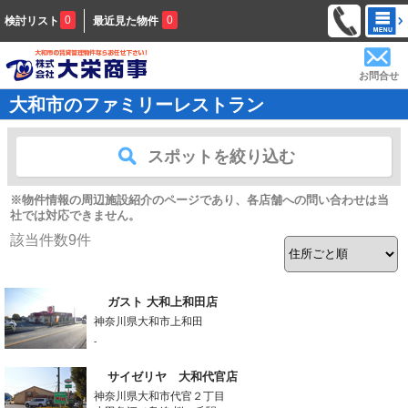
0
0
検討リスト
最近見た物件
お問合せ
大和市のファミリーレストラン
スポットを絞り込む
※物件情報の周辺施設紹介のページであり、各店舗への問い合わせは当
社では対応できません。
該当件数
9
件
ガスト 大和上和田店
神奈川県大和市上和田
-
サイゼリヤ 大和代官店
神奈川県大和市代官２丁目