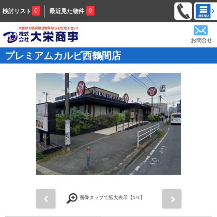
0
0
検討リスト
最近見た物件
お問合せ
プレミアムカルビ西鶴間店
前
次
画像タップで拡大表示【
1
/1】