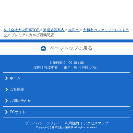
株式会社大栄商事TOP
>
周辺施設案内
>
大和市
>
大和市のファミリーレストラ
ン
>
プレミアムカルビ西鶴間店
ページトップに戻る
営業時間:9：00-18：00
定休日:毎週水曜日／第２・第３日曜日／祝日
ホーム
会社概要
お問い合わせ
PCサイト
プライバシーポリシー
利用規約
｜アクセスマップ
｜
Copyright(c) 株式会社大栄商事 All rights reserved.