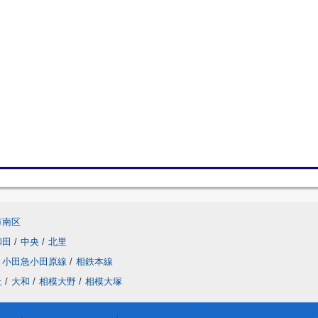
市南区
和田
/
中央
/
北里
小田急小田原線
/
相鉄本線
丘
/
大和
/
相模大野
/
相模大塚