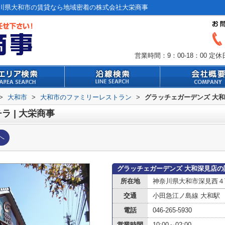
川県大和市の賃貸なら地域密着の株式会社大栄商事
営業時間：9：00-18：00
定休
>
大和市
>
大和市のファミリーレストラン
>
グラッチェガーデンズ 大
 | 大栄商事
へ
グラッチェガーデンズ 大和深見店の
所在地
神奈川県大和市深見西４
交通
小田急江ノ島線 大和駅
電話
046-265-5930
営業時間
10:00～02:00