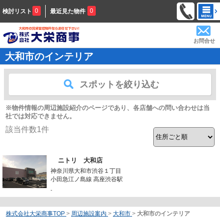
0
0
検討リスト
最近見た物件
お問合せ
大和市のインテリア
スポットを絞り込む
※物件情報の周辺施設紹介のページであり、各店舗への問い合わせは当
社では対応できません。
該当件数
1
件
ニトリ 大和店
神奈川県大和市渋谷１丁目
小田急江ノ島線 高座渋谷駅
-
株式会社大栄商事TOP
>
周辺施設案内
>
大和市
>
大和市のインテリア