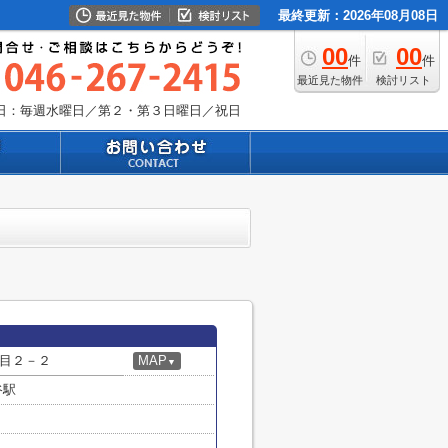
最終更新：2026年08月08日
00
00
件
件
最近見た物件
検討リスト
日：毎週水曜日／第２・第３日曜日／祝日
目２－２
MAP
▼
谷駅