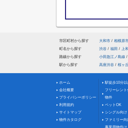
市区町村から探す
大和市
/
相模原
町名から探す
渋谷
/
福田
/
上
路線から探す
小田急江ノ島線
/
駅から探す
高座渋谷
/
桜ヶ
ホーム
駅徒歩10分以
会社概要
フリーレント
プライバシーポリシー
物件
利用規約
ペットOK
サイトマップ
シングル向け
物件カタログ
ファミリー向
事業用物件は