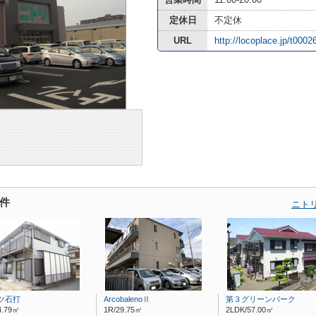
定休日
不定休
URL
http://locoplace.jp/t0002
件
ニト
ツ石打
ArcobalenoⅡ
第３グリーンパーク
4.79㎡
1R/29.75㎡
2LDK/57.00㎡