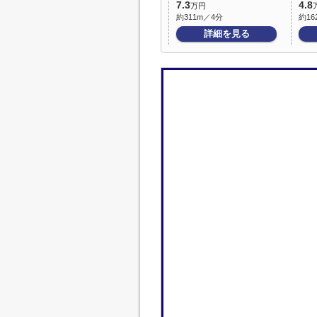
7.3
4.8
万円
約311m／4分
約16
詳細を見る