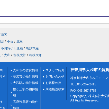
市南区
和田
/
中央
/
北里
小田急小田原線
/
相鉄本線
丘
/
大和
/
相模大野
/
相模大塚
神奈川県大和市の賃
内
大和市の賃貸情報
スタッフ紹介
付き
藤沢市の物件情報
お問い合わせ
神奈川県大和市福田５５２
大和駅の物件情報
お客様の声
TEL:046-267-2415
桜ヶ丘駅の物件情
周辺施設検索
FAX:046-267-5767
報
Copyright(c) 株式会社大
All Rights Reserved.
け
高座渋谷駅の物件
こち
情報