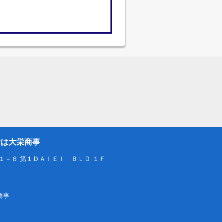
貸は大栄商事
１－６ 第１ＤＡＩＥＩ ＢＬＤ １Ｆ
栄商事