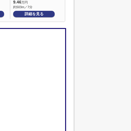
9.46
万円
約503m／7分
詳細を見る