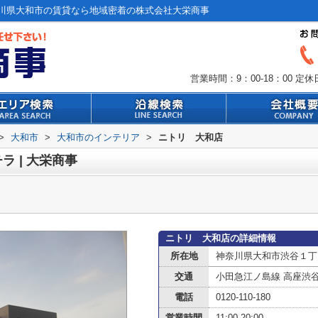
川県大和市の賃貸なら地域密着の株式会社大栄商事
営業時間：9：00-18：00
定休
>
大和市
>
大和市のインテリア
>
ニトリ 大和店
 | 大栄商事
ニトリ 大和店の詳細情報
所在地
神奈川県大和市渋谷１丁
交通
小田急江ノ島線 高座渋
電話
0120-110-180
営業時間
11:00-20:00