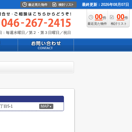
最終更新：2026年08月07日
00
00
件
件
最近見た物件
検討リスト
日：毎週水曜日／第２・第３日曜日／祝日
目5-1
MAP
▼