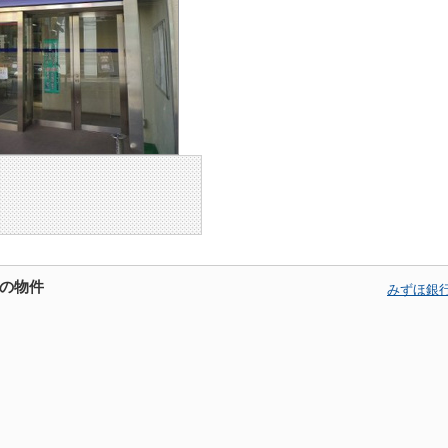
の物件
みずほ銀