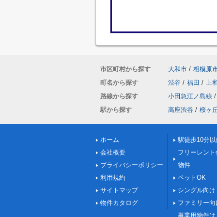
市区町村から探す
大和市
/
相模原
町名から探す
渋谷
/
福田
/
上
路線から探す
小田急江ノ島線
/
駅から探す
高座渋谷
/
桜ヶ
ホーム
駅徒歩10分以
会社概要
フリーレント
プライバシーポリシー
物件
利用規約
ペットOK
サイトマップ
シングル向け
物件カタログ
ファミリー向
事業用物件は