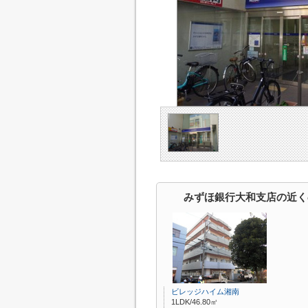
みずほ銀行大和支店の近く
ビレッジハイム湘南
1LDK/46.80㎡