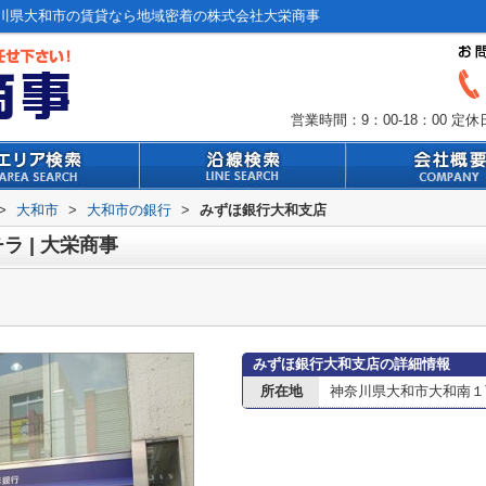
川県大和市の賃貸なら地域密着の株式会社大栄商事
営業時間：9：00-18：00
定休
>
大和市
>
大和市の銀行
>
みずほ銀行大和支店
 | 大栄商事
みずほ銀行大和支店の詳細情報
所在地
神奈川県大和市大和南１丁