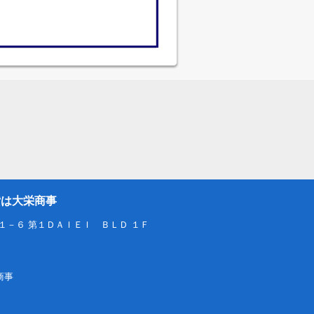
貸は大栄商事
１－６ 第１ＤＡＩＥＩ ＢＬＤ １Ｆ
栄商事