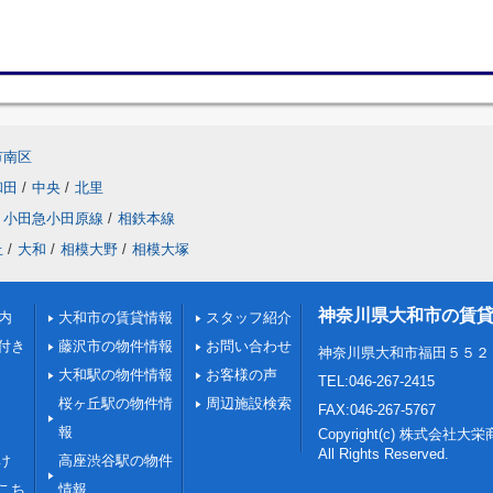
市南区
和田
/
中央
/
北里
小田急小田原線
/
相鉄本線
丘
/
大和
/
相模大野
/
相模大塚
神奈川県大和市の賃
内
大和市の賃貸情報
スタッフ紹介
付き
藤沢市の物件情報
お問い合わせ
神奈川県大和市福田５５２
大和駅の物件情報
お客様の声
TEL:046-267-2415
桜ヶ丘駅の物件情
周辺施設検索
FAX:046-267-5767
報
Copyright(c) 株式会社大
All Rights Reserved.
け
高座渋谷駅の物件
こち
情報