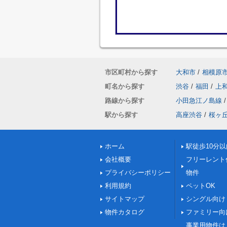
市区町村から探す
大和市
/
相模原
町名から探す
渋谷
/
福田
/
上
路線から探す
小田急江ノ島線
/
駅から探す
高座渋谷
/
桜ヶ
ホーム
駅徒歩10分以
会社概要
フリーレント
プライバシーポリシー
物件
利用規約
ペットOK
サイトマップ
シングル向け
物件カタログ
ファミリー向
事業用物件は