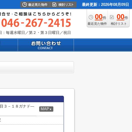
最終更新：2026年08月09日
00
00
件
件
最近見た物件
検討リスト
日：毎週水曜日／第２・第３日曜日／祝日
目３－１８ガナド―
MAP
▼
駅