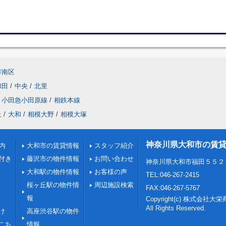
市南区
和田
/
中央
/
北里
小田急小田原線
/
相鉄本線
丘
/
大和
/
相模大野
/
相模大塚
神奈川県大和市の賃
内
大和市の賃貸情報
スタッフ紹介
付き
藤沢市の物件情報
お問い合わせ
神奈川県大和市福田５５２
大和駅の物件情報
お客様の声
TEL:046-267-2415
桜ヶ丘駅の物件情
周辺施設検索
FAX:046-267-5767
報
Copyright(c) 株式会社大
All Rights Reserved.
け
高座渋谷駅の物件
こち
情報