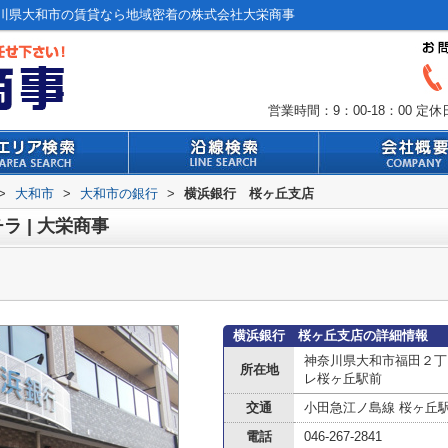
川県大和市の賃貸なら地域密着の株式会社大栄商事
営業時間：9：00-18：00
定休
>
大和市
>
大和市の銀行
>
横浜銀行 桜ヶ丘支店
 | 大栄商事
横浜銀行 桜ヶ丘支店の詳細情報
神奈川県大和市福田２丁
所在地
レ桜ヶ丘駅前
交通
小田急江ノ島線 桜ヶ丘
電話
046-267-2841