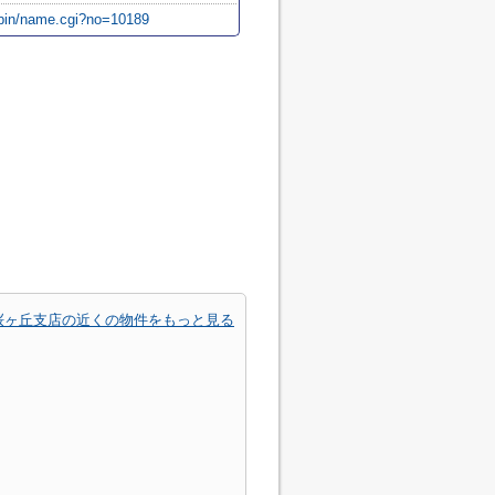
i-bin/name.cgi?no=10189
桜ヶ丘支店の近くの物件をもっと見る