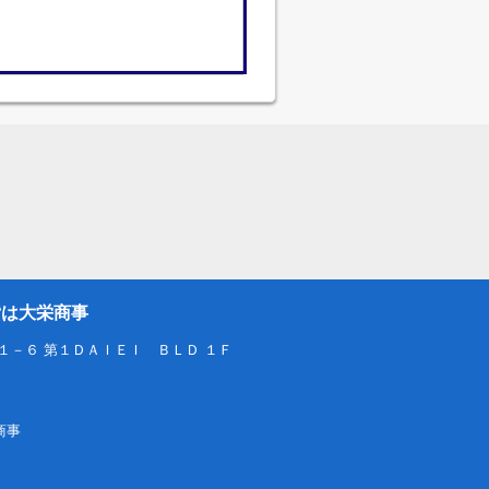
貸は大栄商事
１－６ 第１ＤＡＩＥＩ ＢＬＤ １Ｆ
栄商事