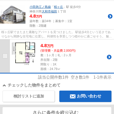
小田急江ノ島線
「
桜ヶ丘
」駅 徒歩4分
神奈川県
大和市
福田
１丁目
4.8
万円
築年数：築34年 ｜募集中：
1室
階数：2階建
桜ヶ丘駅でまたまた素敵なアパートを見つけました。 駅徒歩4分という近さであ
りながら閑静な住宅地に位置し、利便性を享受しつつ穏やかに過ごせそう。 魅力
は1Kとしてはゆったりサイズ...
4.8
万
円
(管理費・共益費 2,000円)
敷：1ヶ月｜礼：2ヶ月
所在階：2階
間取り：1K
面積：24.79㎡
該当公開件数
1
件 空き数
1
件
1-1
件表示
チェックした物件をまとめて
検討リストに追加
お問い合わせ
さらに条件を絞り込む