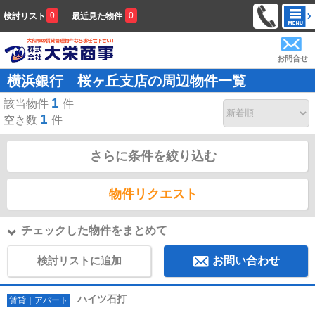
0
0
検討リスト
最近見た物件
お問合せ
横浜銀行 桜ヶ丘支店の周辺物件一覧
1
該当物件
件
1
空き数
件
さらに条件を絞り込む
物件リクエスト
チェックした物件をまとめて
検討リストに追加
お問い合わせ
ハイツ石打
賃貸｜アパート