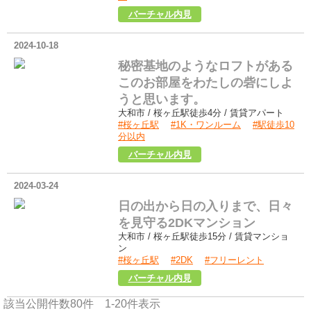
コーポウイングB101
バーチャル内見
2024-10-18
秘密基地のようなロフトがある
このお部屋をわたしの砦にしよ
うと思います。
大和市 / 桜ヶ丘駅徒歩4分 / 賃貸アパート
#桜ヶ丘駅
#1K・ワンルーム
#駅徒歩10
分以内
ハイツ石打202
バーチャル内見
2024-03-24
日の出から日の入りまで、日々
を見守る2DKマンション
大和市 / 桜ヶ丘駅徒歩15分 / 賃貸マンショ
ン
#桜ヶ丘駅
#2DK
#フリーレント
新和ハイツ303
バーチャル内見
該当公開件数
80
件
1-20
件表示