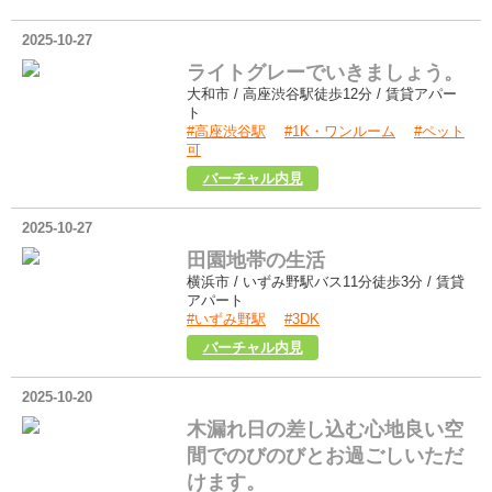
ハイネス桜ヶ丘202
2025-10-27
ライトグレーでいきましょう。
大和市 / 高座渋谷駅徒歩12分 / 賃貸アパー
ト
#高座渋谷駅
#1K・ワンルーム
#ペット
可
コーポウイングB201
バーチャル内見
2025-10-27
田園地帯の生活
横浜市 / いずみ野駅バス11分徒歩3分 / 賃貸
アパート
#いずみ野駅
#3DK
コンフォールKⅠ202
バーチャル内見
2025-10-20
木漏れ日の差し込む心地良い空
間でのびのびとお過ごしいただ
けます。