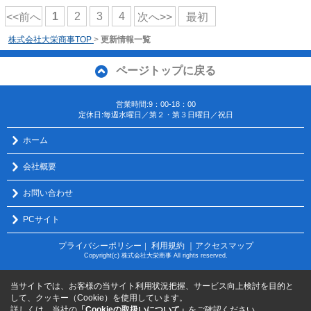
1
2
3
4
<<前へ
次へ>>
最初
株式会社大栄商事TOP
>
更新情報一覧
ページトップに戻る
営業時間:9：00-18：00
定休日:毎週水曜日／第２・第３日曜日／祝日
ホーム
会社概要
お問い合わせ
PCサイト
プライバシーポリシー
利用規約
｜アクセスマップ
｜
Copyright(c) 株式会社大栄商事 All rights reserved.
当サイトでは、お客様の当サイト利用状況把握、サービス向上検討を目的と
して、クッキー（Cookie）を使用しています。
詳しくは、当社の
「Cookieの取扱いについて」
をご確認ください。