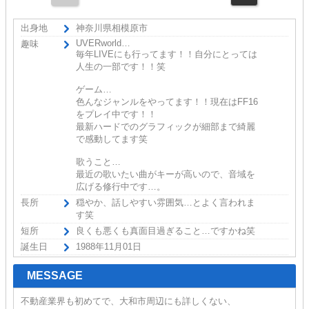
出身地
神奈川県相模原市
UVERworld…
趣味
毎年LIVEにも行ってます！！自分にとっては
人生の一部です！！笑
ゲーム…
色んなジャンルをやってます！！現在はFF16
をプレイ中です！！
最新ハードでのグラフィックが細部まで綺麗
で感動してます笑
歌うこと…
最近の歌いたい曲がキーが高いので、音域を
広げる修行中です…。
長所
穏やか、話しやすい雰囲気…とよく言われま
す笑
短所
良くも悪くも真面目過ぎること…ですかね笑
誕生日
1988年11月01日
MESSAGE
不動産業界も初めてで、大和市周辺にも詳しくない、