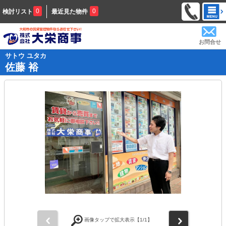
0
0
検討リスト
最近見た物件
お問合せ
サトウ ユタカ
佐藤 裕
前
次
画像タップで拡大表示【
1
/1】