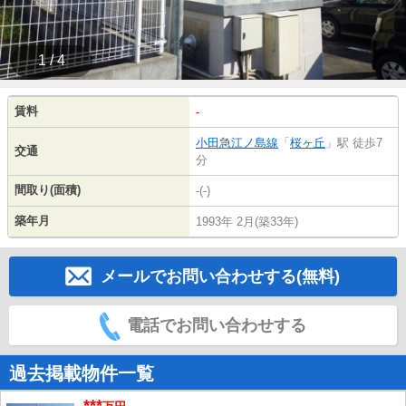
1 / 4
賃料
-
小田急江ノ島線
「
桜ヶ丘
」駅 徒歩7
交通
分
間取り(面積)
-(-)
築年月
1993年 2月(築33年)
メールでお問い合わせする(無料)
電話でお問い合わせする
過去掲載物件一覧
***