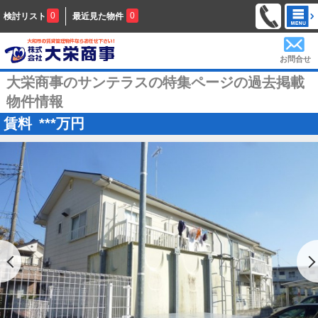
0
0
検討リスト
最近見た物件
お問合せ
大栄商事のサンテラスの特集ページの過去掲載
物件情報
賃料
***
万円