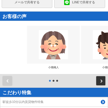
メールで共有する
LINEで共有する
お客様の声
小畑織人
小畑
前
こだわり特集
駅徒歩10分以内賃貸物件特集