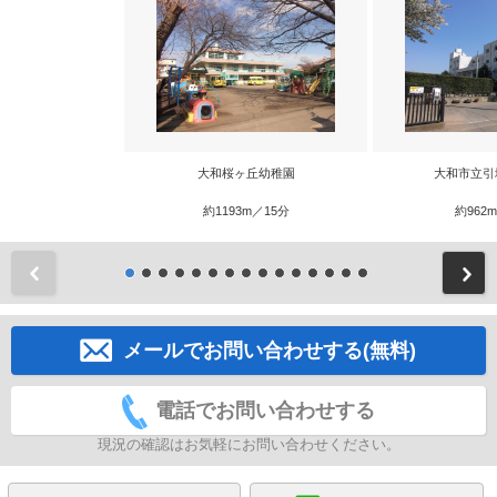
大和桜ヶ丘幼稚園
大和市立引
約1193m／15分
約962
前
メールでお問い合わせする(無料)
電話でお問い合わせする
現況の確認はお気軽にお問い合わせください。