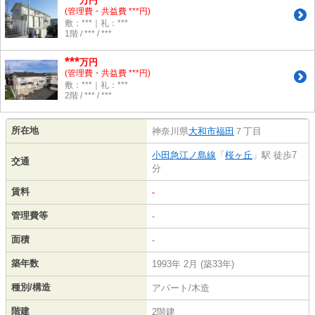
万円
(管理費・共益費 ***円)
敷：***｜礼：***
1階 / *** / ***
***
万円
(管理費・共益費 ***円)
敷：***｜礼：***
2階 / *** / ***
所在地
神奈川県
大和市
福田
７丁目
小田急江ノ島線
「
桜ヶ丘
」駅 徒歩7
交通
分
賃料
-
管理費等
-
面積
-
築年数
1993年 2月 (築33年)
種別/構造
アパート/木造
階建
2階建