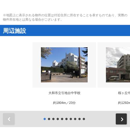
※地図上に表示される物件の位置は付近住所に所在することを表すものであり、実際の
物件所在地とは異なる場合がございます。
周辺施設
大和市立引地台中学校
桜ヶ丘
約1804m／23分
約1292
前