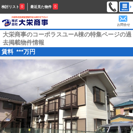
0
0
検討リスト
最近見た物件
お問合せ
大栄商事のコーポラスユーA棟の特集ページの過
去掲載物件情報
賃料
***
万円