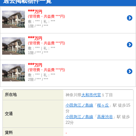
過去掲載物件一覧
***
万円
(管理費・共益費 ***円)
敷：***｜礼：***
1階 / *** / ***
***
万円
(管理費・共益費 ***円)
敷：***｜礼：***
1階 / *** / ***
***
万円
(管理費・共益費 ***円)
敷：***｜礼：***
2階 / *** / ***
所在地
神奈川県
大和市
代官
１丁目
小田急江ノ島線
「
桜ヶ丘
」駅 徒歩15
分
交通
小田急江ノ島線
「
高座渋谷
」駅 徒歩
22分
賃料
-