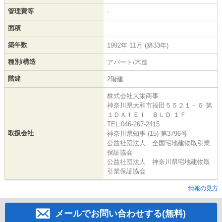
管理費等
-
面積
-
築年数
1992年 11月 (築33年)
種別/構造
アパート/木造
階建
2階建
株式会社大栄商事
神奈川県大和市福田５５２１－６ 第
１ＤＡＩＥＩ ＢＬＤ １Ｆ
TEL:046-267-2415
取扱会社
神奈川県知事 (15) 第3796号
公益社団法人 全国宅地建物取引業
保証協会
公益社団法人 神奈川県宅地建物取
引業保証協会
情報の見方
メールでお問い合わせする(無料)