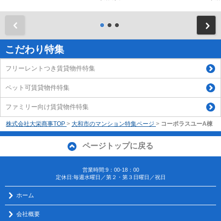
前
こだわり特集
フリーレントつき賃貸物件特集
ペット可賃貸物件特集
ファミリー向け賃貸物件特集
株式会社大栄商事TOP
>
大和市のマンション特集ページ
>
コーポラスユーA棟
ページトップに戻る
営業時間:9：00-18：00
定休日:毎週水曜日／第２・第３日曜日／祝日
ホーム
会社概要