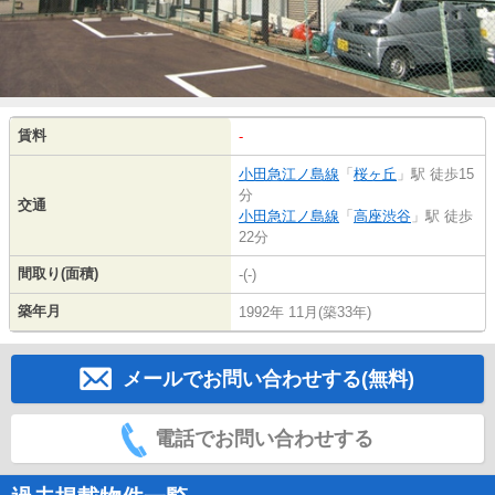
賃料
-
小田急江ノ島線
「
桜ヶ丘
」駅 徒歩15
分
交通
小田急江ノ島線
「
高座渋谷
」駅 徒歩
22分
間取り(面積)
-(-)
築年月
1992年 11月(築33年)
メールでお問い合わせする(無料)
電話でお問い合わせする