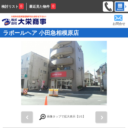
0
0
検討リスト
最近見た物件
お問合せ
ラポールヘア 小田急相模原店
前
次
画像タップで拡大表示【
1
/1】