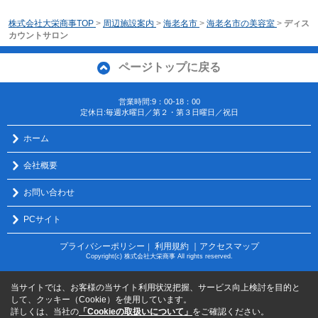
株式会社大栄商事TOP
>
周辺施設案内
>
海老名市
>
海老名市の美容室
>
ディス
カウントサロン
ページトップに戻る
営業時間:9：00-18：00
定休日:毎週水曜日／第２・第３日曜日／祝日
ホーム
会社概要
お問い合わせ
PCサイト
プライバシーポリシー
利用規約
｜アクセスマップ
｜
Copyright(c) 株式会社大栄商事 All rights reserved.
当サイトでは、お客様の当サイト利用状況把握、サービス向上検討を目的と
して、クッキー（Cookie）を使用しています。
詳しくは、当社の
「Cookieの取扱いについて」
をご確認ください。