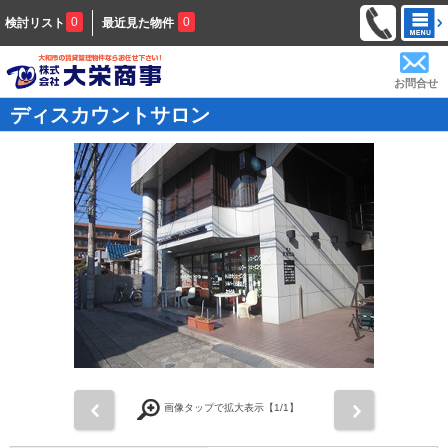
0
0
検討リスト
最近見た物件
お問合せ
ディスカウントサロン
前
次
画像タップで拡大表示【
1
/1】