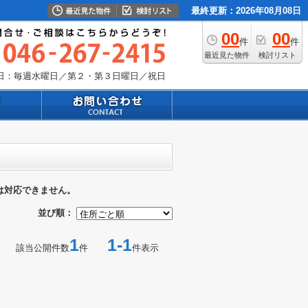
最終更新：2026年08月08日
00
00
件
件
最近見た物件
検討リスト
日：毎週水曜日／第２・第３日曜日／祝日
は対応できません。
並び順：
1
1-1
該当公開件数
件
件表示