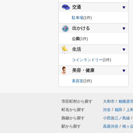
交通
駐車場
(1件)
出かける
公園
(1件)
生活
コインランドリー
(1件)
美容・健康
美容室
(1件)
市区町村から探す
大和市
/
相模原
町名から探す
渋谷
/
福田
/
上
路線から探す
小田急江ノ島線
/
駅から探す
高座渋谷
/
桜ヶ