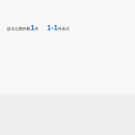
1
1-1
該当公開件数
件
件表示