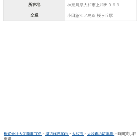
所在地
神奈川県大和市上和田９６９
交通
小田急江ノ島線 桜ヶ丘駅
株式会社大栄商事TOP
>
周辺施設案内
>
大和市
>
大和市の駐車場
>
時間貸し駐
車場