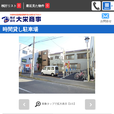
0
0
検討リスト
最近見た物件
お問合せ
時間貸し駐車場
前
次
画像タップで拡大表示【
1
/1】