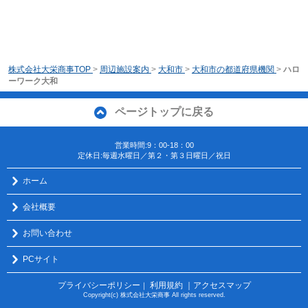
株式会社大栄商事TOP
>
周辺施設案内
>
大和市
>
大和市の都道府県機関
>
ハロ
ーワーク大和
ページトップに戻る
営業時間:9：00-18：00
定休日:毎週水曜日／第２・第３日曜日／祝日
ホーム
会社概要
お問い合わせ
PCサイト
プライバシーポリシー
利用規約
｜アクセスマップ
｜
Copyright(c) 株式会社大栄商事 All rights reserved.