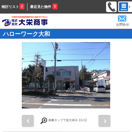
0
0
検討リスト
最近見た物件
お問合せ
ハローワーク大和
前
次
画像タップで拡大表示【
1
/1】