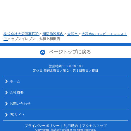
株式会社大栄商事TOP
>
周辺施設案内
>
大和市
>
大和市のコンビニエンススト
ア
>
セブンイレブン 大和上和田店
ページトップに戻る
営業時間:9：00-18：00
定休日:毎週水曜日／第２・第３日曜日／祝日
ホーム
会社概要
お問い合わせ
PCサイト
プライバシーポリシー
利用規約
｜アクセスマップ
｜
Copyright(c) 株式会社大栄商事 All rights reserved.