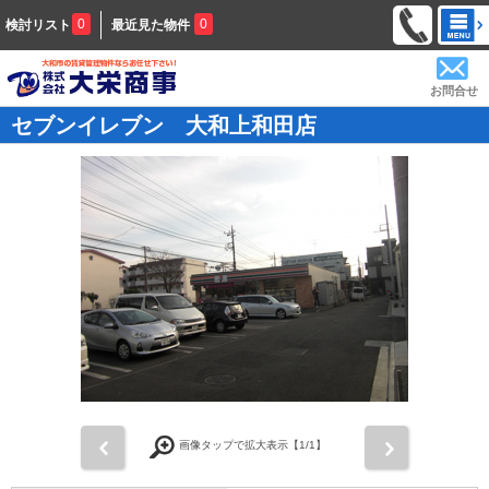
0
0
検討リスト
最近見た物件
お問合せ
セブンイレブン 大和上和田店
前
次
画像タップで拡大表示【
1
/1】