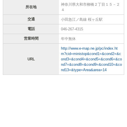
神奈川県大和市柳橋２丁目１５－２
所在地
４
交通
小田急江ノ島線 桜ヶ丘駅
電話
046-267-4315
営業時間
年中無休
http://www.e-map.ne.jp/pc/index.ht
m?cid=ministop&cond1=&cond2=&c
URL
ond3=&cond4=&cond5=&cond6=&co
nd7=&cond8=&cond9=&cond10=&co
nd13=&type=Area&area=14