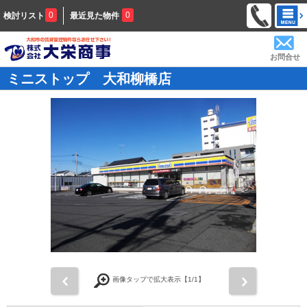
0
0
検討リスト
最近見た物件
お問合せ
ミニストップ 大和柳橋店
前
次
画像タップで拡大表示【
1
/1】