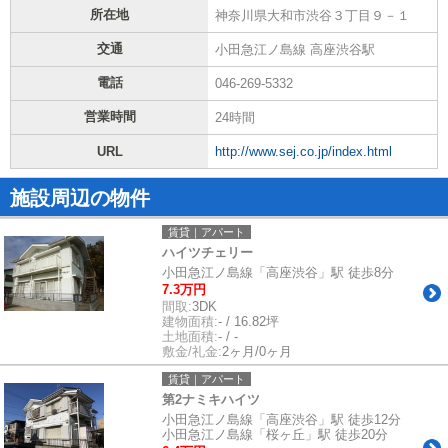
所在地
神奈川県大和市渋谷３丁目９－１
交通
小田急江ノ島線 高座渋谷駅
電話
046-269-5332
営業時間
24時間
URL
http://www.sej.co.jp/index.html
施設周辺の物件
賃貸｜アパート
ハイツチェリー
小田急江ノ島線「高座渋谷」駅 徒歩8分
7.3万円
間取:
3DK
建物面積:
- / 16.82坪
土地面積:
- / -
敷金/礼金:
2ヶ月/0ヶ月
賃貸｜アパート
第2ナミキハイツ
小田急江ノ島線「高座渋谷」駅 徒歩12分
小田急江ノ島線「桜ヶ丘」駅 徒歩20分