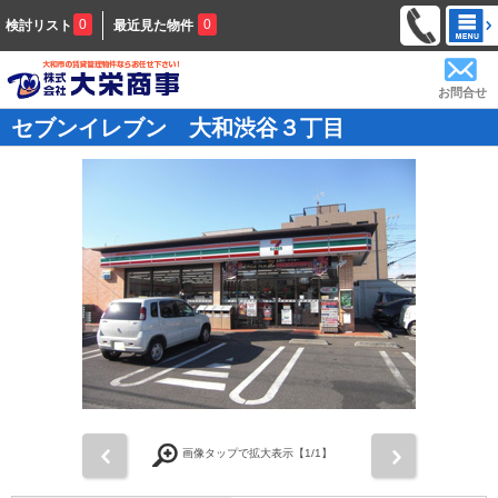
0
0
検討リスト
最近見た物件
お問合せ
セブンイレブン 大和渋谷３丁目
前
次
画像タップで拡大表示【
1
/1】