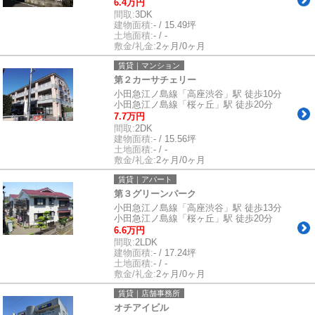
6.4万円
間取:
3DK
建物面積:
- / 15.49坪
土地面積:
- / -
敷金/礼金:
2ヶ月/0ヶ月
賃貸｜マンション
第２カーサチェリー
小田急江ノ島線「高座渋谷」駅 徒歩10分
小田急江ノ島線「桜ヶ丘」駅 徒歩20分
7.7万円
間取:
2DK
建物面積:
- / 15.56坪
土地面積:
- / -
敷金/礼金:
2ヶ月/0ヶ月
賃貸｜アパート
第３グリーンパーク
小田急江ノ島線「高座渋谷」駅 徒歩13分
小田急江ノ島線「桜ヶ丘」駅 徒歩20分
6.6万円
間取:
2LDK
建物面積:
- / 17.24坪
土地面積:
- / -
敷金/礼金:
2ヶ月/0ヶ月
賃貸｜店舗事務所
オチアイビル