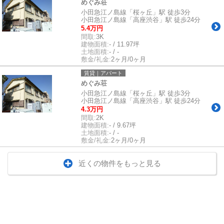
めぐみ荘
小田急江ノ島線「桜ヶ丘」駅 徒歩3分
小田急江ノ島線「高座渋谷」駅 徒歩24分
5.4万円
間取:
3K
建物面積:
- / 11.97坪
土地面積:
- / -
敷金/礼金:
2ヶ月/0ヶ月
賃貸｜アパート
めぐみ荘
小田急江ノ島線「桜ヶ丘」駅 徒歩3分
小田急江ノ島線「高座渋谷」駅 徒歩24分
4.3万円
間取:
2K
建物面積:
- / 9.67坪
土地面積:
- / -
敷金/礼金:
2ヶ月/0ヶ月
近くの物件をもっと見る