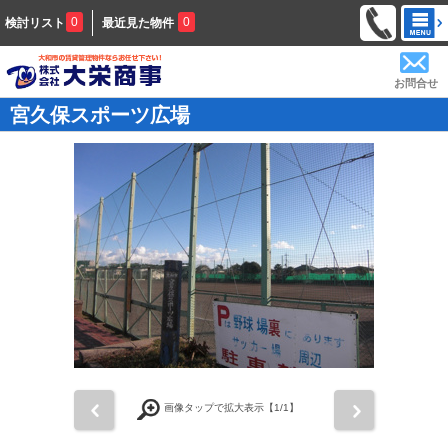
0
0
検討リスト
最近見た物件
お問合せ
宮久保スポーツ広場
前
次
画像タップで拡大表示【
1
/1】