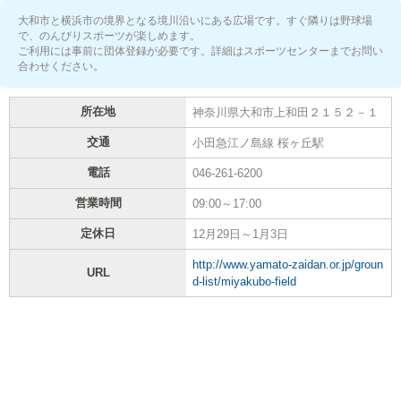
大和市と横浜市の境界となる境川沿いにある広場です。すぐ隣りは野球場
で、のんびりスポーツが楽しめます。
ご利用には事前に団体登録が必要です。詳細はスポーツセンターまでお問い
合わせください。
所在地
神奈川県大和市上和田２１５２－１
交通
小田急江ノ島線 桜ヶ丘駅
電話
046-261-6200
営業時間
09:00～17:00
定休日
12月29日～1月3日
http://www.yamato-zaidan.or.jp/groun
URL
d-list/miyakubo-field