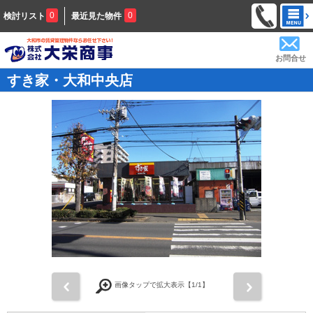
0
0
検討リスト
最近見た物件
お問合せ
すき家・大和中央店
前
次
画像タップで拡大表示【
1
/1】