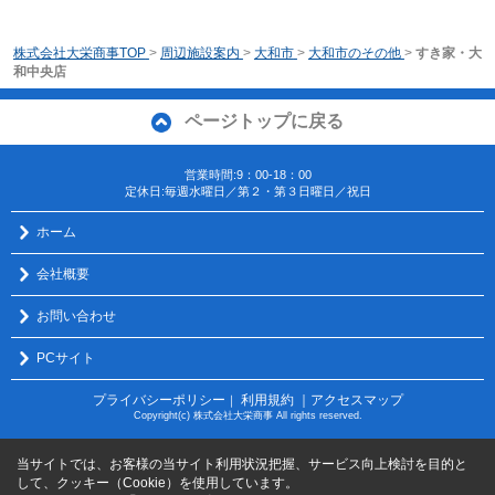
株式会社大栄商事TOP
>
周辺施設案内
>
大和市
>
大和市のその他
>
すき家・大
和中央店
ページトップに戻る
営業時間:9：00-18：00
定休日:毎週水曜日／第２・第３日曜日／祝日
ホーム
会社概要
お問い合わせ
PCサイト
プライバシーポリシー
利用規約
｜アクセスマップ
｜
Copyright(c) 株式会社大栄商事 All rights reserved.
当サイトでは、お客様の当サイト利用状況把握、サービス向上検討を目的と
して、クッキー（Cookie）を使用しています。