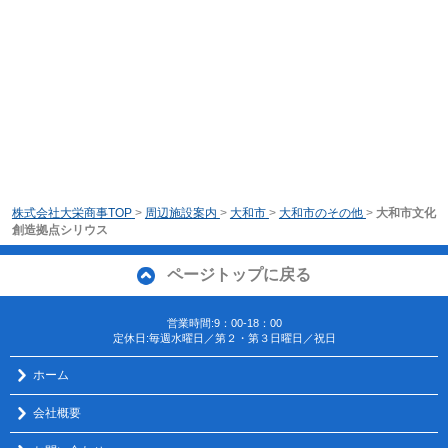
株式会社大栄商事TOP
>
周辺施設案内
>
大和市
>
大和市のその他
>
大和市文化
創造拠点シリウス
ページトップに戻る
営業時間:9：00-18：00
定休日:毎週水曜日／第２・第３日曜日／祝日
ホーム
会社概要