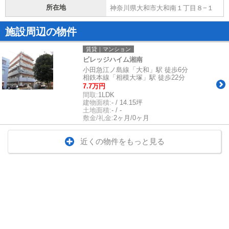
所在地
神奈川県大和市大和南１丁目８−１
施設周辺の物件
賃貸｜マンション
ビレッジハイム湘南
小田急江ノ島線「大和」駅 徒歩6分
相鉄本線「相模大塚」駅 徒歩22分
7.7万円
間取:
1LDK
建物面積:
- / 14.15坪
土地面積:
- / -
敷金/礼金:
2ヶ月/0ヶ月
近くの物件をもっと見る