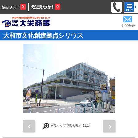
0
0
検討リスト
最近見た物件
お問合せ
大和市文化創造拠点シリウス
前
次
画像タップで拡大表示【
1
/1】