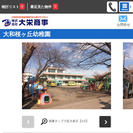
0
0
検討リスト
最近見た物件
お問合せ
大和桜ヶ丘幼稚園
前
次
画像タップで拡大表示【
1
/2】