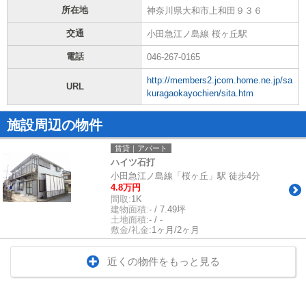
所在地
神奈川県大和市上和田９３６
交通
小田急江ノ島線 桜ヶ丘駅
電話
046-267-0165
http://members2.jcom.home.ne.jp/sa
URL
kuragaokayochien/sita.htm
施設周辺の物件
賃貸｜アパート
ハイツ石打
小田急江ノ島線「桜ヶ丘」駅 徒歩4分
4.8万円
間取:
1K
建物面積:
- / 7.49坪
土地面積:
- / -
敷金/礼金:
1ヶ月/2ヶ月
近くの物件をもっと見る