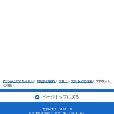
株式会社大栄商事TOP
>
周辺施設案内
>
大和市
>
大和市の幼稚園
>
大和桜ヶ丘
幼稚園
ページトップに戻る
営業時間:9：00-18：00
定休日:毎週水曜日／第２・第３日曜日／祝日