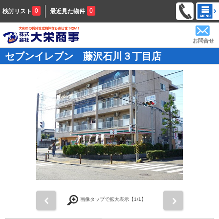
0
0
検討リスト
最近見た物件
お問合せ
セブンイレブン 藤沢石川３丁目店
前
次
画像タップで拡大表示【
1
/1】