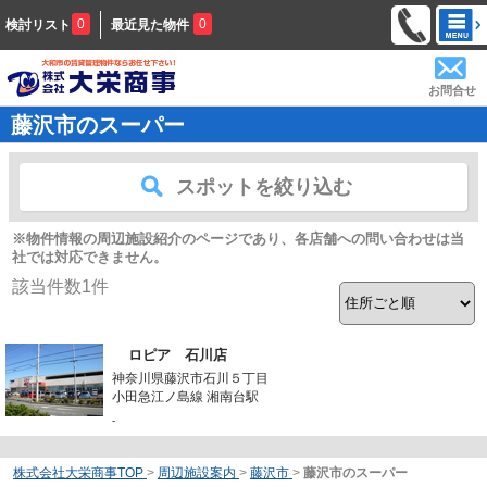
0
0
検討リスト
最近見た物件
お問合せ
藤沢市のスーパー
スポットを絞り込む
※物件情報の周辺施設紹介のページであり、各店舗への問い合わせは当
社では対応できません。
該当件数
1
件
ロピア 石川店
神奈川県藤沢市石川５丁目
小田急江ノ島線 湘南台駅
-
株式会社大栄商事TOP
>
周辺施設案内
>
藤沢市
>
藤沢市のスーパー