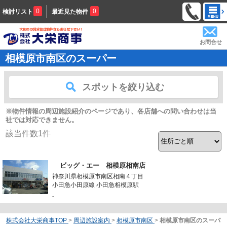
0
0
検討リスト
最近見た物件
お問合せ
相模原市南区のスーパー
スポットを絞り込む
※物件情報の周辺施設紹介のページであり、各店舗への問い合わせは当
社では対応できません。
該当件数
1
件
ビッグ・エー 相模原相南店
神奈川県相模原市南区相南４丁目
小田急小田原線 小田急相模原駅
-
株式会社大栄商事TOP
>
周辺施設案内
>
相模原市南区
>
相模原市南区のスーパ