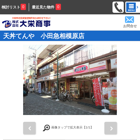
0
0
検討リスト
最近見た物件
お問合せ
天丼てんや 小田急相模原店
前
次
画像タップで拡大表示【
1
/1】