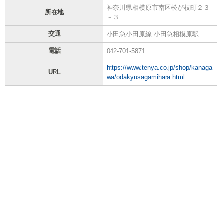
神奈川県相模原市南区松が枝町２３
所在地
－３
交通
小田急小田原線 小田急相模原駅
電話
042-701-5871
https://www.tenya.co.jp/shop/kanaga
URL
wa/odakyusagamihara.html