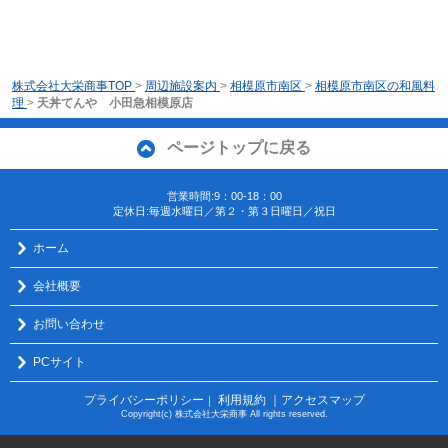
株式会社大栄商事TOP
>
周辺施設案内
>
相模原市南区
>
相模原市南区の和風料
理
>
天丼てんや 小田急相模原店
ページトップに戻る
営業時間:9：00-18：00
定休日:毎週水曜日／第２・第３日曜日／祝日
ホーム
会社概要
お問い合わせ
PCサイト
プライバシーポリシー
利用規約
｜アクセスマップ
｜
Copyright(c) 株式会社大栄商事 All rights reserved.