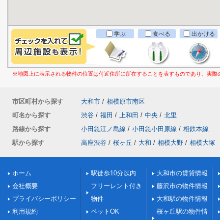
学ぶ
食べる
出かける
※地図上に表示される物件の位置は付近住所に所在することを表すものであり、実際
市区町村から探す
大和市
/
相模原市南区
町名から探す
渋谷
/
福田
/
上和田
/
中央
/
北里
路線から探す
小田急江ノ島線
/
小田急小田原線
/
相鉄本線
駅から探す
高座渋谷
/
桜ヶ丘
/
大和
/
相模大野
/
相模大塚
ホーム
駅徒歩10分以内
大和市の賃貸情報
会社概要
フリーレント付き
藤沢市の物件情報
プライバシーポリシー
物件
大和駅の物件情報
利用規約
ペットOK
桜ヶ丘駅の物件情