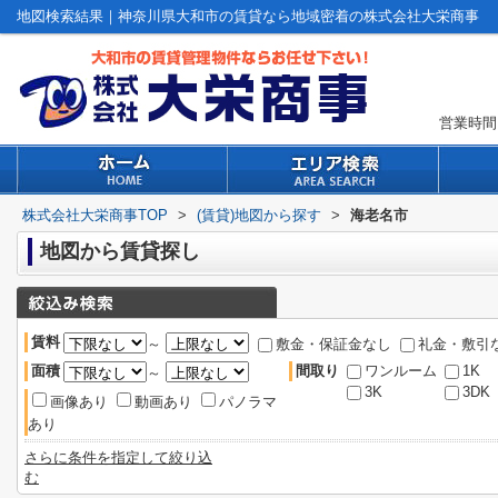
地図検索結果｜神奈川県大和市の賃貸なら地域密着の株式会社大栄商事
営業時間：
株式会社大栄商事TOP
>
(賃貸)地図から探す
>
海老名市
地図から賃貸探し
賃料
～
敷金・保証金なし
礼金・敷引
面積
間取り
ワンルーム
1K
～
3K
3DK
画像あり
動画あり
パノラマ
あり
さらに条件を指定して絞り込
む