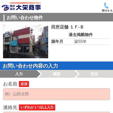
電話する
お問い合わせ物件
田所店舗 １Ｆ-Ｂ
過去掲載物件
築年月
築55年
お問い合わせ内容の入力
入力
確認
送信
お名前
必須
連絡先
いずれか１つ以上入力